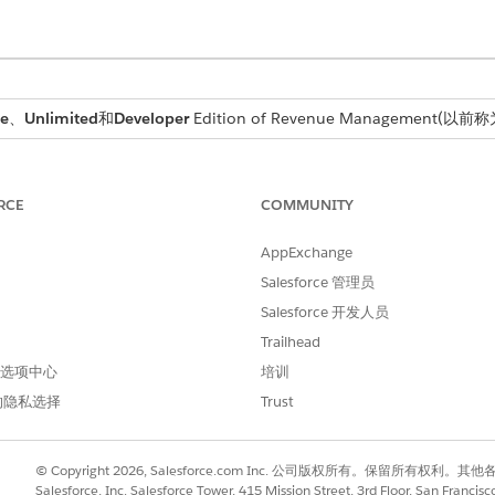
se
、
Unlimited
和
Developer
Edition of
Revenue Management
(以前称为 
所需用户权限
RCE
COMMUNITY
InitiateAmendment AP
与
AppExchange
Salesforce 管理员
销售代表角色权限
Salesforce 开发人员
前，我们建议您刷新决策表。此外，当为修正启用派生定价时，
Trailhead
 首选项中心
培训
的隐私选择
Trust
© Copyright 2026, Salesforce.com Inc. 公司版权所有。保留所
Salesforce, Inc. Salesforce Tower, 415 Mission Street, 3rd Floor, San Francis