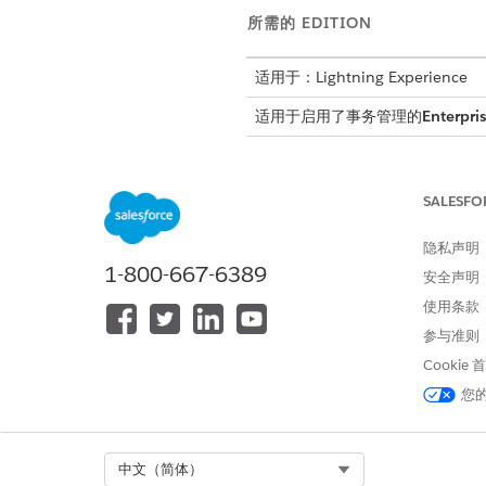
所需的 EDITION
适用于：Lightning Experience
适用于启用了事务管理的
Enterpri
SALESFO
修改资产：
隐私声明
1-800-667-6389
安全声明
使用条款
在修改具有派生价格的资产之
参与准则
但总行金额将是准确的。
Cookie
您
先决条件
开始之前：
Select Org
中文（简体）