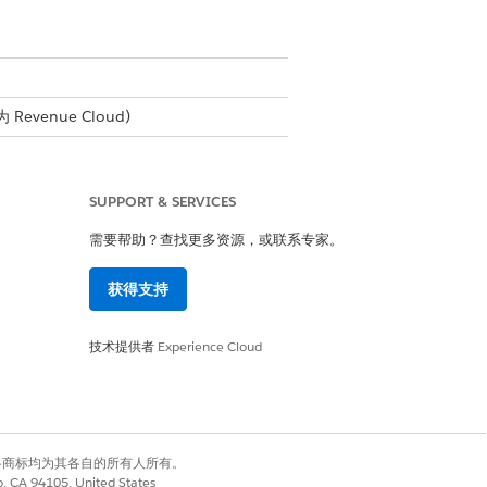
Revenue Cloud)
SUPPORT & SERVICES
I 权限集
需要帮助？查找更多资源，或联系专家。
获得支持
派生产品的净单价不会显示在修正中，
技术提供者
Experience Cloud
有权利。其他各商标均为其各自的所有人所有。
co, CA 94105, United States