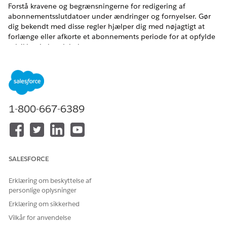
Forstå kravene og begrænsningerne for redigering af
abonnementsslutdatoer under ændringer og fornyelser. Gør
dig bekendt med disse regler hjælper dig med nøjagtigt at
forlænge eller afkorte et abonnements periode for at opfylde
udviklende kundebehov.
EDITIONSHEADING
Tilgængelig i: Lightning Experience
Tilgængelig i:
Enterprise
,
Unlimited
og
Developer
Edition af
1-800-667-6389
Omsætningsstyring
(tidligere Revenue Cloud)
, hvor
Transaktionsstyring er aktiveret
Begrænsninger for ændring af udtryk
SALESFORCE
Gennemse disse vigtige regler, før du justerer en
abonnements slutdato.
Erklæring om beskyttelse af
personlige oplysninger
Produktbegrænsninger: Du kan ikke ændre slutdatoen på
abonnementer, der indeholder rampehandler eller
Erklæring om sikkerhed
anvendelsesbaserede produkter.
Vilkår for anvendelse
Transaktionssekvens: En ændring af udtrykket fungerer