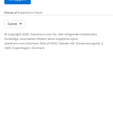
Ja
Nej
Drevet af
Experience Cloud
Select Org
Dansk
© Copyright 2026, Salesforce.com Inc. Alle rettigheder forbeholdes.
Forskellige varemærker tilhører deres respektive ejere.
salesforce.com Danmark, filial af SFDC Sweden AB. Kampmannsgade 2,
1604 Copenhagen, Denmark