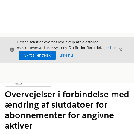
Denne tekst er oversat ved hjælp af Salesforce-
maskinoversættelsessystem. Du finder flere detaljer
her
.
Luk
Luk
Luk
Skift til engelsk
Ikke nu
Indhold
Vis indholdsfortegnelse
Overvejelser i forbindelse med
ændring af slutdatoer for
abonnementer for angivne
aktiver