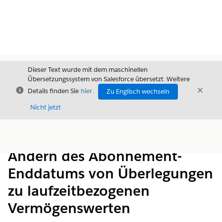
Dieser Text wurde mit dem maschinellen
Übersetzungssystem von Salesforce übersetzt. Weitere
Schließen
Schli
Details finden Sie
hier
.
Zu Englisch wechseln
Schließ
Nicht jetzt
Inhalt
Inhalt anzeigen
Ändern des Abonnement-
Enddatums von Überlegungen
zu laufzeitbezogenen
Vermögenswerten