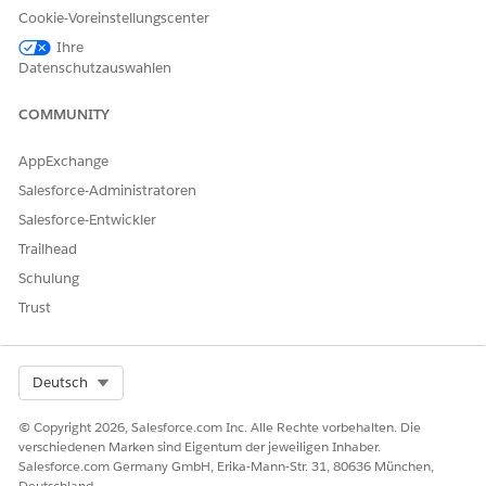
Transaktionssequenz: Eine Änderung der Laufzeit dient als
Cookie-Voreinstellungscenter
letzte Transaktion in der Kette, bevor ein Vermögenswert
Ihre
abläuft.
Datenschutzauswahlen
Isolationsanforderungen: Sie können die Änderung nicht
innerhalb anderer Änderungen, Verlängerungen oder
COMMUNITY
Stornierungen vornehmen.
Datumsobergrenzen: Das System verbietet die Festlegung
AppExchange
eines Enddatums, das vor dem Startdatum des aktuellen
Salesforce-Administratoren
Änderungs-, Verlängerungs- oder Stornierungsangebots
Salesforce-Entwickler
oder -auftrags liegt.
Vermögenswertauswirkung: Wenn ein
Trailhead
Angebotsbelegposten (QLI) oder Auftragsbelegposten
Schulung
(OLI) eine positive Menge aufweist, gilt die
Trust
Laufzeitänderung für alle Vermögenswerte der Endmenge.
Aktionskategorisierung: Die Erhöhung der
Abonnementlaufzeit zählt als Upselling, während die
Verringerung der Laufzeit als Downselling für die
Select Org
Deutsch
Vermögenswertaktionskategorie gilt.
© Copyright 2026, Salesforce.com Inc. Alle Rechte vorbehalten. Die
verschiedenen Marken sind Eigentum der jeweiligen Inhaber.
Salesforce.com Germany GmbH, Erika-Mann-Str. 31, 80636 München,
Deutschland