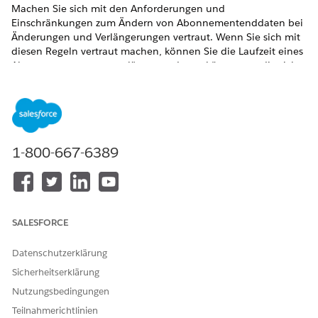
Machen Sie sich mit den Anforderungen und
Einschränkungen zum Ändern von Abonnementenddaten bei
Änderungen und Verlängerungen vertraut. Wenn Sie sich mit
diesen Regeln vertraut machen, können Sie die Laufzeit eines
Abonnements genau verlängern oder verkürzen, um die sich
ändernden Kundenanforderungen zu erfüllen.
ERFORDERLICHE EDITIONEN
Verfügbarkeit: Lightning Experience
1-800-667-6389
Verfügbarkeit:
Enterprise
,
Unlimited
und
Developer
Edition
der
Umsatzverwaltung
(ehemals Revenue Cloud)
mit
aktivierter Transaktionsverwaltung
Einschränkungen der Laufzeitänderung
SALESFORCE
Lesen Sie diese wichtigen Regeln, bevor Sie ein Abonnement-
Datenschutzerklärung
Enddatum anpassen.
Sicherheitserklärung
Produkteinschränkungen: Sie können das Enddatum für
Nutzungsbedingungen
Abonnements, die Steigerungsgeschäfte oder
Teilnahmerichtlinien
nutzungsbasierte Produkte enthalten, nicht ändern.