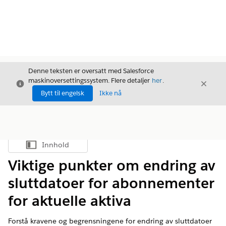
Denne teksten er oversatt med Salesforce
maskinoversettingssystem. Flere detaljer
her
.
Avslutt
Avslut
Avslutt
Bytt til engelsk
Ikke nå
Innhold
Vis innholdsfortegnelse
Viktige punkter om endring av
sluttdatoer for abonnementer
for aktuelle aktiva
Forstå kravene og begrensningene for endring av sluttdatoer