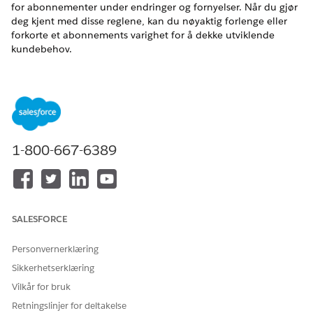
for abonnementer under endringer og fornyelser. Når du gjør
deg kjent med disse reglene, kan du nøyaktig forlenge eller
forkorte et abonnements varighet for å dekke utviklende
kundebehov.
NØDVENDIGE UTGAVER
Tilgjengelig i Lightning Experience
Tilgjengelig i
Enterprise
,
Unlimited
og
Developer
Edition av
omsetningsbehandling
(tidligere Revenue Cloud)
der
1-800-667-6389
Transaksjonsbehandling er aktivert
Begrensninger for termendringer
Se gjennom disse viktige reglene før du endrer en sluttdato
SALESFORCE
for et abonnement.
Personvernerklæring
Produktbegrensninger: Du kan ikke endre sluttdatoen for
abonnementer som inneholder rampavtaler eller
Sikkerhetserklæring
bruksbaserte produkter.
Vilkår for bruk
Transaksjonssekvens: En termendring fungerer som den
Retningslinjer for deltakelse
siste transaksjonen i kjeden før et aktivum utløper.