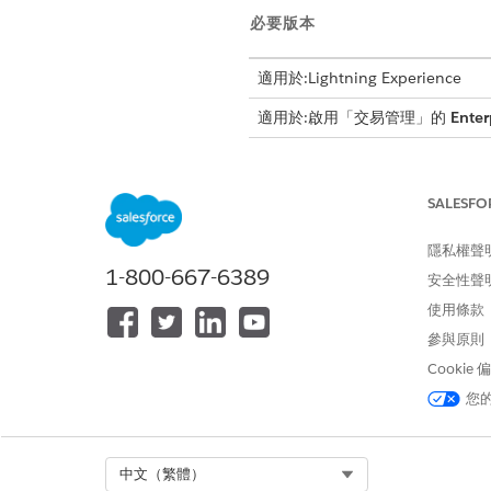
必要版本
適用於:Lightning Experience
適用於:啟用「交易管理」的
Enter
期限修改限制
SALESFO
調整訂閱結束日期之前,請先檢
隱私權聲
產品限制:您無法變更包含延展
1-800-667-6389
安全性聲
交易順序:條款變更修訂會作為
隔離需求:您無法在其他修訂、
使用條款
日期限制:系統禁止設定在目前
參與原則
資產影響:如果報價條列項目 (Q
Cookie
動作種類:增加訂閱條款會視為
您
此文章是否解決您的問題？
Select Org
中文（繁體）