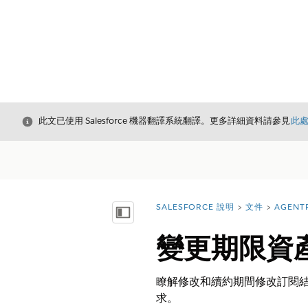
結束
此文已使用 Salesforce 機器翻譯系統翻譯。更多詳細資料請參見
此
SALESFORCE 說明
文件
AGENT
您位於此處：
顯示目錄
變更期限資
瞭解修改和續約期間修改訂閱結
求。