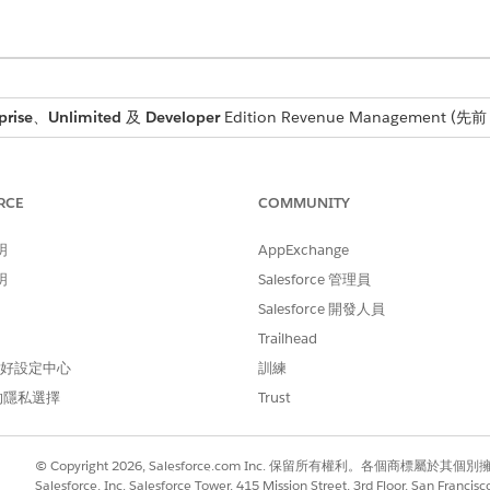
prise
、
Unlimited
及
Developer
Edition
Revenue Management
(先前 
RCE
COMMUNITY
閱這些重要規則。
明
AppExchange
交易或以用量為基礎產品之訂閱的結束日期。
明
Salesforce 管理員
資產到期前鏈結中的最後交易。
續約或取消中執行修訂。
Salesforce 開發人員
修正、續約或取消報價或訂單開始日期之前發生的結束日期。
Trailhead
LI) 或訂單條列項目 (OLI) 有正數量,則變更期限會套用至所有最終數量資
 偏好設定中心
訓練
追加銷售,減少期限則視為資產動作種類的縮減。
的隱私選擇
Trust
© Copyright 2026, Salesforce.com Inc. 保留所有權利。各個商標屬於其個
Salesforce, Inc. Salesforce Tower, 415 Mission Street, 3rd Floor, San Francis