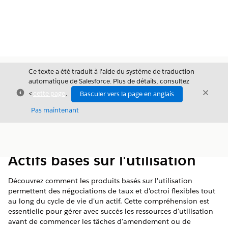
Ce texte a été traduit à l’aide du système de traduction
automatique de Salesforce. Plus de détails, consultez
Fermer
Ferme
<
cette page
.
Basculer vers la page en anglais
Fermer
Pas maintenant
Table des
Afficher la table des matières
matières
Actifs basés sur l'utilisation
Découvrez comment les produits basés sur l'utilisation
permettent des négociations de taux et d'octroi flexibles tout
au long du cycle de vie d'un actif. Cette compréhension est
essentielle pour gérer avec succès les ressources d'utilisation
avant de commencer les tâches d'amendement ou de