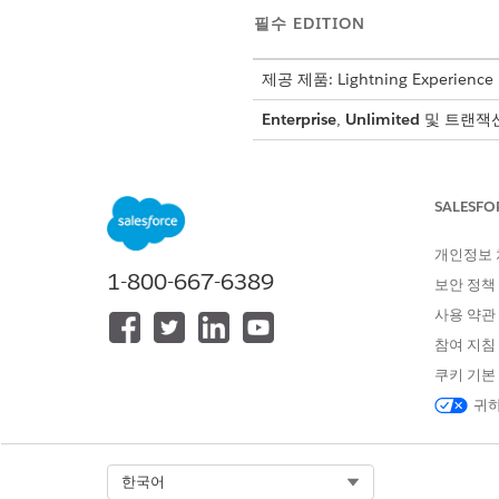
필수 EDITION
제공 제품: Lightning Experience
Enterprise
,
Unlimited
및 트랜잭
사용 관리의 이점
SALESFO
협상 유연성
세일즈 담당자는 기본 카탈로그 
개인정보
1-800-667-6389
보안 정책
감사 기능
자산 수준 감사 추적은 모든 수
사용 약관
참여 지침
수명 주기 지원
세일즈 팀은 조기 및 적시에 갱
쿠키 기본
귀하
사용량 기반 제품 수정
새 고객 협약을 반영하도록 기존
사용량 수정 및 취소 비례 배분
Select Org
한국어