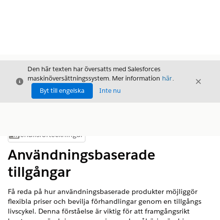
Den här texten har översatts med Salesforces
maskinöversättningssystem. Mer information
här
.
Stäng
Stäng
Stäng
Byt till engelska
Inte nu
Innehållsförteckningar
Visa innehållsförteckning
Användningsbaserade
tillgångar
Få reda på hur användningsbaserade produkter möjliggör
flexibla priser och bevilja förhandlingar genom en tillgångs
livscykel. Denna förståelse är viktig för att framgångsrikt