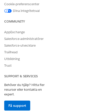
Cookie-preferenscenter
Ändra en användningsbaserad produkt
Dina integritetsval
Ändra priser, bidrag eller kvantiteter för en befintlig
tillgång så att de återspeglar nya kundavtal.
COMMUNITY
Proportion för användningsändringar och annulleringar
Förstå hur systemet räknar om bidrag när du ändrar
AppExchange
kvantiteter eller avbryter tjänster tidigt.
Salesforce-administratörer
Salesforce-utvecklare
Trailhead
Utbildning
LÖSTE DENNA ARTIKEL DITT PROBLEM?
Trust
Berätta för oss vad vi kan förbättra!
Ja
Nej
SUPPORT & SERVICES
Behöver du hjälp? Hitta fler
resurser eller kontakta en
expert.
Få support