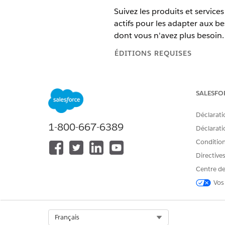
Suivez les produits et service
actifs pour les adapter aux be
dont vous n'avez plus besoin.
ÉDITIONS REQUISES
Disponible avec : Lightning Exp
SALESFO
Disponible avec : Éditions
Enter
la Gestion des transactions est 
Déclarati
1-800-667-6389
Déclaratio
Revenue Clo
REMARQUE
Conditions
les applications et la
Directive
Centre de
Grâce à une gestion efficace d
Vos
Modifiez les actifs pour les a
Renouvelez les actifs pour off
Annulez les actifs qui ne sont
Select Org
Français