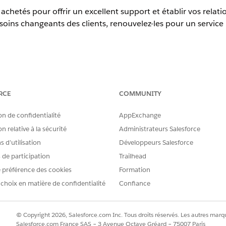
s achetés pour offrir un excellent support et établir vos relat
soins changeants des clients, renouvelez-les pour un service 
erience
RCE
COMMUNITY
prise
,
Unlimited
et
Developer
de
Revenue Management
(ancienne
activée
on de confidentialité
AppExchange
n relative à la sécurité
Administrateurs Salesforce
ud s'intitule désormais Gestion du revenu. Des références à Reve
 d’utilisation
Développeurs Salesforce
 documentation Salesforce.
s de participation
Trailhead
 préférence des cookies
Formation
es actifs, vous pouvez :
 choix en matière de confidentialité
Confiance
dapter à l'évolution des besoins des clients.
rir un service ininterrompu.
 plus nécessaires.
© Copyright 2026, Salesforce.com Inc. Tous droits réservés. Les autres marqu
Salesforce.com France SAS – 3 Avenue Octave Gréard – 75007 Paris