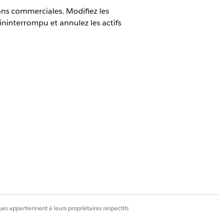
ions commerciales. Modifiez les
ininterrompu et annulez les actifs
ment Revenue Cloud)
dans lesquelles
nue Cloud peuvent être affichées dans
es appartiennent à leurs propriétaires respectifs.