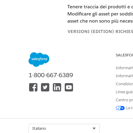
Tenere traccia dei prodotti e d
Modificare gli asset per soddis
asset che non sono più necess
VERSIONI (EDITION) RICHIE
Disponibile nelle versioni: Ligh
SALESFO
Disponibile in:
Enterprise
Editio
cui è abilitata Gestione delle tr
Informativ
1-800-667-6389
Informati
Revenue Cloud è 
NOTA
Condizioni
visualizzati riferiment
Linee gui
Centro pr
Attraverso una gestione effica
Le t
Modificare gli asset per soddi
Rinnovare gli asset per fornire
Annullare gli asset che non s
Select Org
Italiano