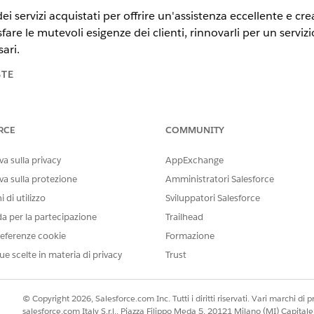
ei servizi acquistati per offrire un'assistenza eccellente e cr
fare le mutevoli esigenze dei clienti, rinnovarli per un servizi
ari.
STE
tning Experience
RCE
COMMUNITY
n,
Unlimited
Edition e
Developer
Edition di
Gestione del reddito
(p
ansazioni
a sulla privacy
AppExchange
va sulla protezione
Amministratori Salesforce
ora Gestione del reddito. Nelle applicazioni e nella documentazio
 di utilizzo
Sviluppatori Salesforce
i a Revenue Cloud.
da per la partecipazione
Trailhead
eferenze cookie
Formazione
ce degli asset è possibile:
ue scelte in materia di privacy
Trust
sfare le mutevoli esigenze dei clienti.
 un servizio senza interruzioni.
ono più necessari.
© Copyright 2026, Salesforce.com Inc. Tutti i diritti riservati. Vari marchi di pro
salesforce.com Italy S.r.l., Piazza Filippo Meda 5, 20121 Milano (MI) Capit