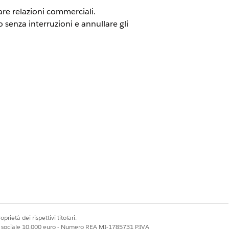
eare relazioni commerciali.
o senza interruzioni e annullare gli
recedentemente Revenue Cloud)
in
ne Salesforce è possibile che vengano
prietà dei rispettivi titolari.
ale sociale 10.000 euro - Numero REA MI-1785731 P.IVA