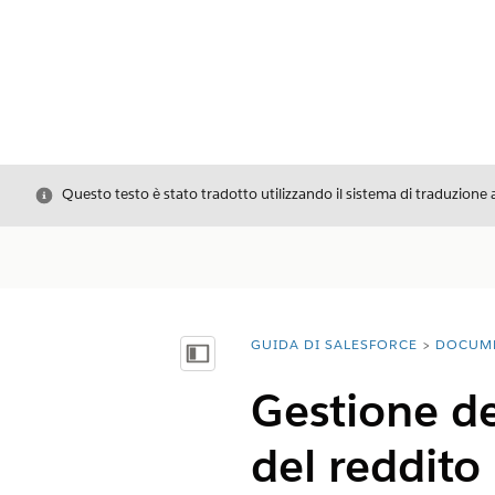
Chiudi
Questo testo è stato tradotto utilizzando il sistema di traduzione 
GUIDA DI SALESFORCE
DOCUM
Ti trovi qui:
Mostra sommario
Gestione del
del reddito