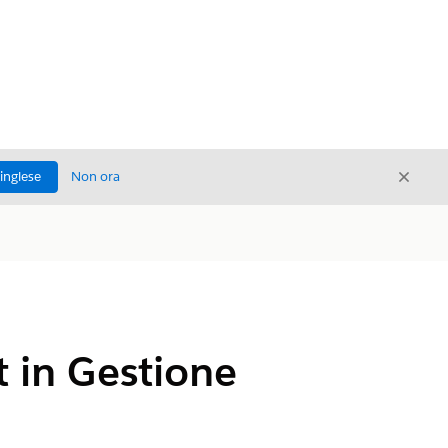
Chiud
'inglese
Non ora
Chiudi
et in Gestione