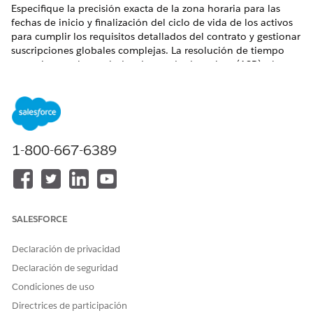
Especifique la precisión exacta de la zona horaria para las
fechas de inicio y finalización del ciclo de vida de los activos
para cumplir los requisitos detallados del contrato y gestionar
suscripciones globales complejas. La resolución de tiempo
garantiza que los periodos de estado de activos (ASP) y las
correcciones posteriores comiencen y finalicen exactamente
como se especifica, proporcionando paridad para cambios no
contiguos.
EDICIONES NECESARIAS
1-800-667-6389
Disponible en: Lightning Experience
Disponible en: Ediciones
Enterprise
,
Unlimited
y
Developer
de
Revenue Management
(anteriormente Revenue Cloud)
donde Gestión de transacciones está activada
SALESFORCE
PERMISOS DE USUARIO NECESARIOS
Declaración de privacidad
Declaración de seguridad
Para especificar la precisión
Crear en presupuestos
del tiempo en presupuestos:
Condiciones de uso
Directrices de participación
Para especificar la precisión
Conjunto de permisos de