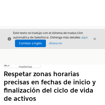
Este texto se tradujo con el sistema de traducción
automática de Salesforce. Obtenga más detalles
aquí
.
Cerrar
Cerrar
Cerrar
Cambiar a inglés
Ahora no
Índice de
Mostrar índice de materias
materias
Respetar zonas horarias
precisas en fechas de inicio y
finalización del ciclo de vida
de activos