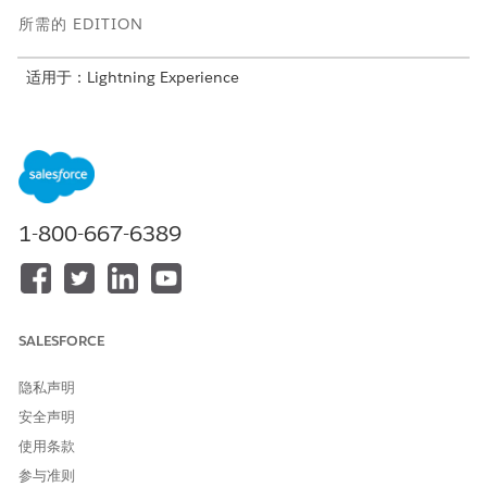
所需的 EDITION
适用于：Lightning Experience
适用于启用了事务管理的
Enterprise
、
Unlimited
和
Developer
Edition of
Revenue Management
(以前称为 Revenue Cloud)
所需用户权限
指定报价的时间精度：
对报价拥有创建权限
1-800-667-6389
指定订单的时间精度：
PlaceOrder API 权限集
SALESFORCE
隐私声明
为报价行项目和订单产品对象上的开始时间、结束时间和开
重要
安全声明
始结束时区字段设置字段级安全性。请参阅对所有简档中的字段
设置字段级安全性
。
使用条款
参与准则