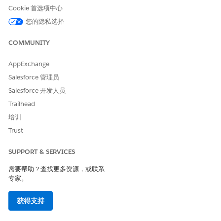
在订单到资产和订单到产品到资产过程中，标准化资产生命周期流
Cookie 首选项中心
程在设置资产和 ASP 开始和结束日期时遵守订单行项目 (OLI) 日期
您的隐私选择
和时间。通过超出默认的 00:00:00 UTC 设置，收入管理可以处理
精确时刻，例如 PST 开始时间是 12:00 AM，结束时间是 11:59
COMMUNITY
PM。
查看这些注意事项，以了解时间精度。
AppExchange
Salesforce 管理员
定价引擎使用通用时间协调 (UTC) 计算价格，不支持时间精
度。
Salesforce 开发人员
按比例分配计算仅使用日期精度，而非时间精度。
Trailhead
如果您未指定开始或结束时间，系统会将时间部分默认设置为本
培训
地时区的 12:00 AM。
Trust
系统会翻译并存储 UTC 中的所有指定当地时间，以便消除歧
义。
SUPPORT & SERVICES
在“设置”中，查找并选择
Lightning 应用程序生成器
。
单击 Lightning 页面列表中订单记录页面或报价记录页面旁边
需要帮助？查找更多资源，或联系
的
编辑
。
专家。
在“组件”选项卡上，查找并选择
交易行编辑器
，或者如果不存
在，将其拖到页面。
获得支持
在右侧，单击
选择...
显示列旁边。
将开始时间、结束时间和开始结束时区字段从“可用”部分移到