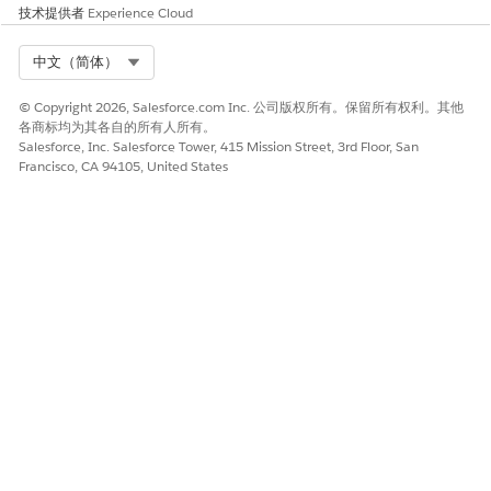
技术提供者
Experience Cloud
“选定”部分。
单击
确定
。
Select Org
中文（简体）
保存更改。
初始销售示例
© Copyright 2026, Salesforce.com Inc. 公司版权所有。保留所有权利。其他
各商标均为其各自的所有人所有。
销售代表指定 1/1/2025 9:00:00 PST 开始时间，12/31/2025
Salesforce, Inc. Salesforce Tower, 415 Mission Street, 3rd Floor, San
8:59:59 PST 结束时间。事务系统会将时间分别转换为 1/1/2025
Francisco, CA 94105, United States
17:00:00 UTC 和 12/31/2025 16:59:59 UTC。
修正示例
资产从 1/1/2025 17:00:00 UTC 到 12/31/2025 16:59:59 UTC
运行。销售代表修改资产的开始时间是 PST 时间 2/1/2025 11:00
AM (UTC 时间 2/1/2025 19:00:00)。资产化后，系统会创建连续
的 ASP。
第一个 ASP 于 2/1/2025 18:59:59 UTC 结束。
新的 ASP 正好开始于世界协调时 2/1/2025 19:00:00，结束
于世界协调时 12/31/2025 16:59:59。
本文章是否解决您的问题？