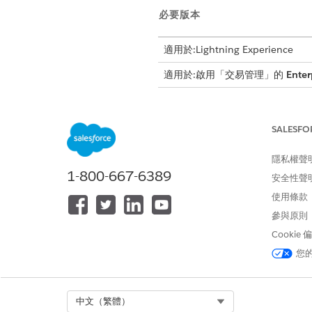
必要版本
適用於:Lightning Experience
適用於:啟用「交易管理」的
Enter
SALESFO
若要指定報價的時間準確度:
若要指定訂單的時間精確度:
隱私權聲
1-800-667-6389
安全性聲
使用條款
針對「報價條列項
重要
所有設定檔的欄位
參與原則
設定
Cookie
標準化資產生命週期流程會在「
您
(OLI) 日期與時間。透過超出預設的
11:59 PST 結束。
Select Org
中文（繁體）