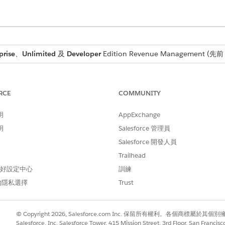
prise
、
Unlimited
及
Developer
Edition
Revenue Management
(先前 
需要的使用者權限
RCE
COMMUNITY
報價的「建立」權限
PlaceOrder API 權限集
明
AppExchange
明
Salesforce 管理員
Salesforce 開發人員
目」和「訂單產品」物件上的「開始時間」、「結束時間」和「開始結束
欄位級安全性
。
Trailhead
 偏好設定中心
訓練
訂單對資產」和「訂單產品對資產」流程期間設定資產和 ASP 
的隱私選擇
Trust
 00:00:00 UTC 設定,Revenue Management 會處理精確
© Copyright 2026, Salesforce.com Inc. 保留所有權利。各個商標屬於其個
Salesforce, Inc. Salesforce Tower, 415 Mission Street, 3rd Floor, San Francis