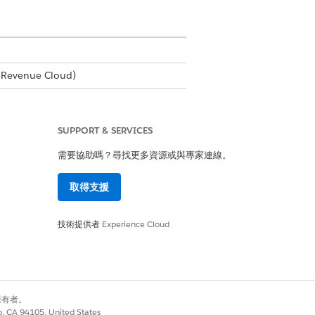
Revenue Cloud)
SUPPORT & SERVICES
需要協助嗎？尋找更多資源或與專家連線。
取得支援
時區」欄位設定欄位級安全性。請參閱針對
技術提供者
Experience Cloud
開始與結束日期時,遵守訂單條列項目
的時刻,例如上午 12:00 PST 開始和下午
別擁有者。
co, CA 94105, United States