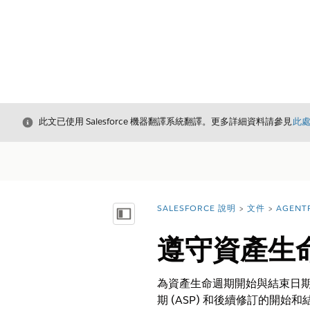
結束
此文已使用 Salesforce 機器翻譯系統翻譯。更多詳細資料請參見
此
SALESFORCE 說明
文件
AGENT
您位於此處：
顯示目錄
遵守資產生
為資產生命週期開始與結束日期
期 (ASP) 和後續修訂的開