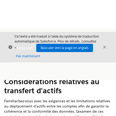
Ce texte a été traduit à l’aide du système de traduction
automatique de Salesforce. Plus de détails, consultez
Fermer
Ferme
<
cette page
.
Basculer vers la page en anglais
Fermer
Pas maintenant
Table des
Afficher la table des matières
matières
Considérations relatives au
transfert d'actifs
Familiarisez-vous avec les exigences et les limitations relatives
au déplacement d'actifs entre les comptes afin de garantir la
cohérence et la conformité des données. L'examen de ces