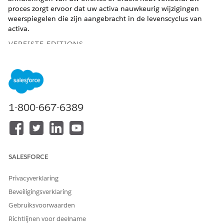
proces zorgt ervoor dat uw activa nauwkeurig wijzigingen
weerspiegelen die zijn aangebracht in de levenscyclus van
activa.
VEREISTE EDITIONS
Beschikbaar in: Lightning Experience
Beschikbaar in:
Enterprise
,
Unlimited
en
Developer
Edition
van
Omzetbeheer
(voorheen Revenue Cloud)
waarin
Transactiebeheer is ingeschakeld
1-800-667-6389
BENODIGDE GEBRUIKERSMACHTIGINGEN
Activa wijzigen, verlengen of
Machtigingensets
annuleren:
InitiateAmendment-API,
SALESFORCE
InitiateRenewal-API en
InitiateCancellation-API
Privacyverklaring
AND
Beveiligingsverklaring
Gebruiksvoorwaarden
Machtigingen voor de
identiteit van
Richtlijnen voor deelname