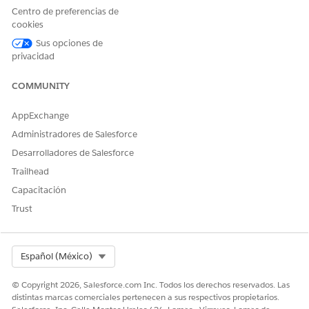
Centro de preferencias de
cookies
Sus opciones de
privacidad
COMMUNITY
AppExchange
Administradores de Salesforce
Desarrolladores de Salesforce
Trailhead
Capacitación
Trust
Select Org
Español (México)
© Copyright 2026, Salesforce.com Inc. Todos los derechos reservados. Las
distintas marcas comerciales pertenecen a sus respectivos propietarios.
Crear un flujo desencadenado por registro