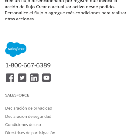
cree un flujo desencadenado por registro que invoca la
acción de flujo Crear o actualizar activo desde pedido.
Personalice el flujo o agregue más condiciones para realizar
otras acciones.
EDICIONES NECESARIAS
Disponible en: Lightning Experience
Disponible en: Ediciones
Enterprise
,
Unlimited
y
Developer
de
Revenue Management
(anteriormente Revenue Cloud)
1-800-667-6389
donde Gestión de transacciones está activada
PERMISOS DE USUARIO NECESARIOS
Para abrir, modificar o crear
Gestionar flujo
un flujo en Flow Builder:
SALESFORCE
Para activar definiciones de
Conjunto de permisos
Declaración de privacidad
estado de objeto:
Asignar pedido
Declaración de seguridad
Condiciones de uso
Directrices de participación