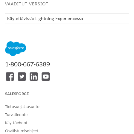
VAADITUT VERSIOT
Käytettävissä: Lightning Experiencessa
Käytettävissä:
Enterprise
-,
Unlimited
- ja
Developer
Edition -
versioissa, joissa on
Revenue Cloud Advanced- tai Revenue
Cloud Billing -lisenssi
Määritä nämä asetukset varmistaaksesi, että eri alueiden
verosäännökset täyttyvät.
1-800-667-6389
Verojärjestelmän tarjoajan ja verojärjestelmän luominen
Verokäytäntöjen ja -käsittelyn luominen
SALESFORCE
RATKAISIKO TÄMÄ ARTIKKELI ONGELMASI?
Anna palautetta, jotta voimme kehittyä!
Tietosuojalausunto
Turvatiedote
Kyllä
Ei
Käyttöehdot
Osallistumisohjeet