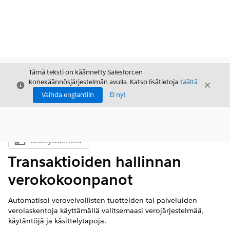
Tämä teksti on käännetty Salesforcen
konekäännösjärjestelmän avulla. Katso lisätietoja
täältä
.
Sulje
Sulje
Sulje
Vaihda englantiin
Ei nyt
Sisällysluettelo
Näytä sisällysluettelo
Transaktioiden hallinnan
verokokoonpanot
Automatisoi verovelvollisten tuotteiden tai palveluiden
verolaskentoja käyttämällä valitsemaasi verojärjestelmää,
käytäntöjä ja käsittelytapoja.