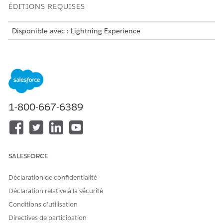
ÉDITIONS REQUISES
Disponible avec : Lightning Experience
Disponible avec :
Enterprise
Edition,
Unlimited
Edition et
Developer
Edition avec
la licence Revenue Cloud Advanced
ou Revenue Cloud Billing
Configurez ces paramètres pour garantir la conformité aux
réglementations fiscales dans différentes régions.
1-800-667-6389
Création d'un fournisseur de moteur fiscal et d'un
Création de politiques et de traitements fiscaux
SALESFORCE
CET ARTICLE A-T-IL RÉSOLU VOTRE PROBLÈME ?
Dites-nous ce que nous pouvons améliorer !
Déclaration de confidentialité
Déclaration relative à la sécurité
Oui
Non
Conditions d’utilisation
Directives de participation