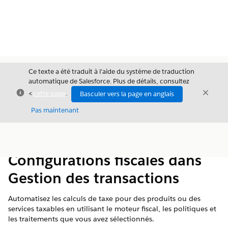
Ce texte a été traduit à l’aide du système de traduction
automatique de Salesforce. Plus de détails, consultez
Fermer
Ferme
<
cette page
.
Basculer vers la page en anglais
Fermer
Pas maintenant
Table des
Afficher la table des matières
matières
Configurations fiscales dans
Gestion des transactions
Automatisez les calculs de taxe pour des produits ou des
services taxables en utilisant le moteur fiscal, les politiques et
les traitements que vous avez sélectionnés.