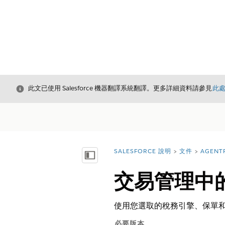
結束
此文已使用 Salesforce 機器翻譯系統翻譯。更多詳細資料請參見
此
SALESFORCE 說明
文件
AGENT
您位於此處：
顯示目錄
交易管理中
使用您選取的稅務引擎、保單和
必要版本