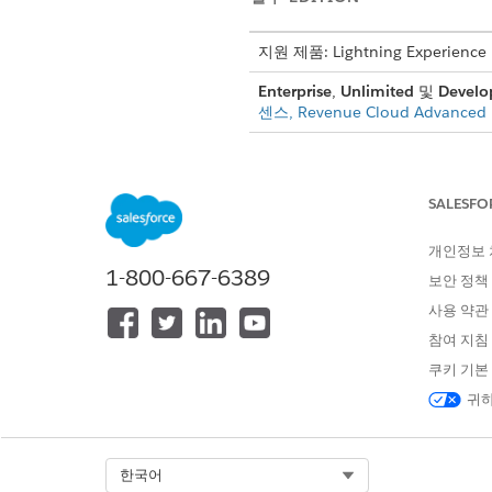
지원 제품: Lightning Experience
Enterprise
,
Unlimited
및
Develo
센스, Revenue Cloud Advance
먼저 차등 딜을 만들어 제품 및
니다. 마지막으로 트랜잭션 관리
SALESFO
소개
개인정보
1-800-667-6389
보안 정책
SmartBytes의 세일즈 담당자
간에 따라 증가하는 기본 제품 
사용 약관
참여 지침
Alex는 SmartBytes의 Sa
쿠키 기본
알고 있습니다.
귀하
여러 제품에 대한 램프 딜 만들
Alex가 첫 번째 연도에 필요
Select Org
한국어