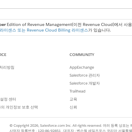
per
Edition of Revenue Management(이전 Revenue Cloud)에서 
d 라이센스 또는 Revenue Cloud Billing 라이센스
가 있습니다.
 서비스를 증분적으로 배포합니다. 그런 다음, 할인 및 가격 상
에서 간소화된 관리를 위해 통합 자산을 추적하는 방법을 확인할
RCE
COMMUNITY
 처리방침
AppExchange
Salesforce 관리자
인 Alex는 빠르게 성장하는 클라이언트인 Acme의 Susan과 3년
집합부터 비즈니스를 확장할 수 있는 솔루션을 원합니다.
Salesforce 개발자
Trailhead
lesforce 관리자가 요구 사항을 완벽하게 충족하는
견적 및 주문의 그룹
 설정 센터
교육
의 개인정보 보호 선택
신뢰
기
© Copyright 2026, Salesforce.com Inc. All rights reserved. 여러 등
한 제품을 사용하여 견적서를 만들고 그룹 램프 세그먼트로 변환합니
사업자 등록번호 : 120-86-92851 , 대표자 : 벤슨웡 세일즈포스 코리아 서울특