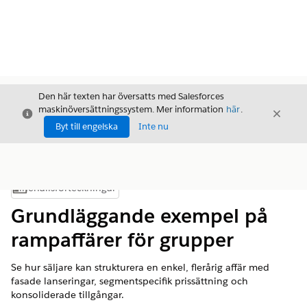
Den här texten har översatts med Salesforces
maskinöversättningssystem. Mer information
här
.
Stäng
Stäng
Stäng
Byt till engelska
Inte nu
Innehållsförteckningar
Visa innehållsförteckning
Grundläggande exempel på
rampaffärer för grupper
Se hur säljare kan strukturera en enkel, flerårig affär med
fasade lanseringar, segmentspecifik prissättning och
konsoliderade tillgångar.