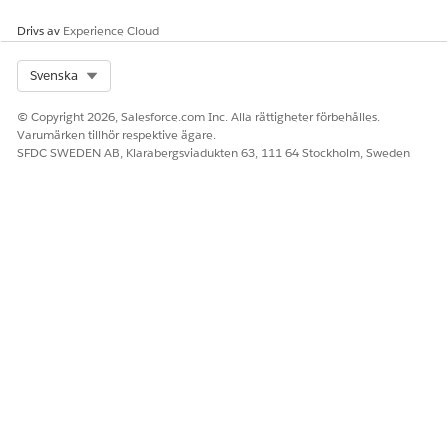
Drivs av
Experience Cloud
Select Org
Svenska
© Copyright 2026, Salesforce.com Inc. Alla rättigheter förbehålles.
Varumärken tillhör respektive ägare.
Klicka på
Lägg till grupp
och klicka sedan på
Spara
.
SFDC SWEDEN AB, Klarabergsviadukten 63, 111 64 Stockholm, Sweden
En grupp skapas. Transaktionshantering flyttar automatiskt
alla produkter till gruppen.
Klicka på gruppnamnet för att öppna sidopanelen.
Ange start- och slutdatum för det första året.
Om segmenttypen är Årlig, ställ in
ANTECKNING
segmentets varaktighet till 365 dagar.
För segmenttyp, välj
Årlig
.
Slå på
Är rampad
.