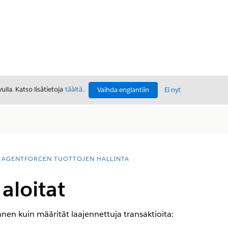
lla. Katso lisätietoja
täältä
.
Vaihda englantiin
Ei nyt
AGENTFORCEN TUOTTOJEN HALLINTA
aloitat
en kuin määrität laajennettuja transaktioita: