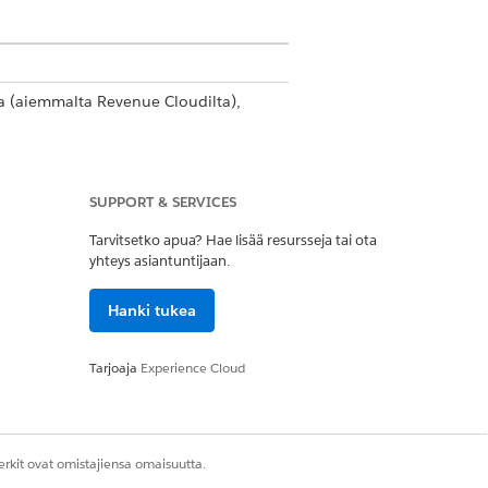
sa
(aiemmalta Revenue Cloudilta)
,
oud -käyttöoikeudet laajentaaksesi
SUPPORT & SERVICES
yttöoikeus muokataksesi
Tarvitsetko apua? Hae lisää resursseja tai ota
yhteys asiantuntijaan.
ikein.
enttien muokkausoikeus auttaaksesi
Hanki tukea
en Tuotteesta tarjouksen riville tai
Tarjoaja
Experience Cloud
lillä.
VAADITAANKO ASIAYHTEYDESTÄ
rkit ovat omistajiensa omaisuutta.
ASIAYHTEYTEEN -KARTOITUS?