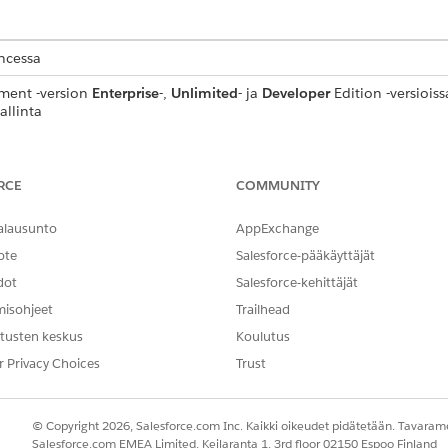
encessa
ment
-version
Enterprise
-,
Unlimited
- ja
Developer
Edition -versiois
allinta
Salesforcen Määritykset-valikosta.
mista, että sinulla on Context Service Admin- ja Manage Revenue Cl
RCE
COMMUNITY
n kohdistaminen: Kohdista Salesforce Pricing Design Time User -kä
alausunto
AppExchange
ason suojaus kaikille laajennetuille kentille, jotta ne kartoitetaan o
ote
Salesforce-pääkäyttäjät
 mukautettujen lähdekenttien lukuoikeus ja mukautettujen kohdek
dot
Salesforce-kehittäjät
ataa.
misohjeet
Trailhead
ta, että liiketoimintaprosessisi vastaa tuettuja kartoituskulkuja, kut
tusten keskus
Koulutus
r Privacy Choices
Trust
toimintaprosessin ja vaaditun kartoituksen niiden objektien vä
LÄHDEOBJEKTI
KOHDEOBJEKTI
© Copyright 2026, Salesforce.com Inc. Kaikki oikeudet pidätetään. Tavarame
Salesforce.com EMEA Limited, Keilaranta 1, 3rd floor 02150 Espoo Finland