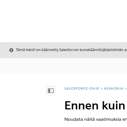
Sulje
Tämä teksti on käännetty Salesforcen konekäännösjärjestelmän avu
SALESFORCE-OHJE
ASIAKIRJA
Olet tässä:
Näytä sisällysluettelo
Ennen kuin 
Noudata näitä vaatimuksia enn