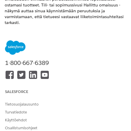
ostamasi tuotteet. Tili- tai sopimussivusi Hallittu omaisuus -
näkymä auttaa sinua käynnistämään peruutuksia ja
varmistamaan, että tietueesi vastaavat liiketoimintasuhteitasi
tarkasti.
Edellytykset
Ennen aloittamista:
Lisää Hallittu omaisuuksien tarkastelija -komponentti
haluamiisi sivuasetteluihin, kuten tilien sivuasetteluun.
1-800-667-6389
Lisää Omaisuudet-viiteluettelo Tili- tai Sopimukset-sivulle
nähdäksesi Hallitut omaisuudet -luettelon.
Jos haluat suorittaa omaisuuksien peruutukset hallituissa
omaisuuksissa, lisää komponentti sopimusten
sivuasetteluun.
SALESFORCE
Tietosuojalausunto
Turvatiedote
Käyttöehdot
Jos Luo tarjouksia ilman liittyvää
HUOMAUTUS
Osallistumisohjeet
mahdollisuutta -asetus on tosi, siihen liittyvän