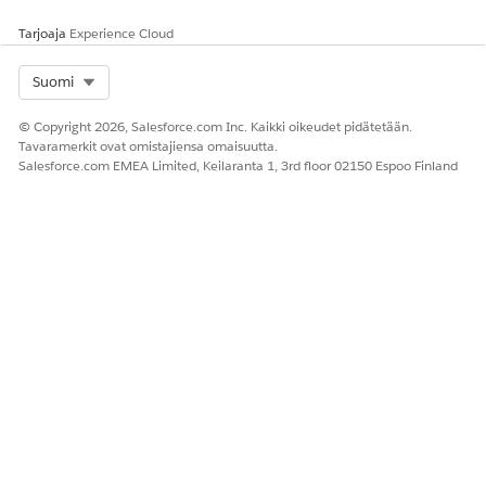
Valitse Hallittavat omaisuudet -osiosta valintaruutu
Tarjoaja
Experience Cloud
Päivitettävän omaisuuden Omaisuuden nimi -sarakkeesta.
Valitse paketoiduille omaisuuksille ylätason omaisuus
Select Org
Suomi
alitason omaisuuden sijaan.
Valitse
Peruuta
.
© Copyright 2026, Salesforce.com Inc. Kaikki oikeudet pidätetään.
Valitse peruutuspäivä kalenterista ja napsauta Lähetä.
Tavaramerkit ovat omistajiensa omaisuutta.
Järjestelmä luo peruutustarjouksen tai tilauksen.
Salesforce.com EMEA Limited, Keilaranta 1, 3rd floor 02150 Espoo Finland
Tarkasta peruutuspyyntösi ja tallenna muutoksesi.
ESIMERKKI