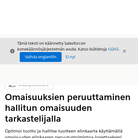
Tämä teksti on käännetty Salesforcen
konekäännösjärjestelmän avulla. Katso lisätietoja
täältä
.
Sulje
Sulje
Sulje
Vaihda englantiin
Ei nyt
Sisällysluettelo
Näytä sisällysluettelo
Omaisuuksien peruuttaminen
hallitun omaisuuden
tarkastelijalla
Optimoi tuotto ja hallitse tuotteen elinkaarta käyttämällä
omaisuuden elinkaaren peruutustoimintoa lopettaaksesi