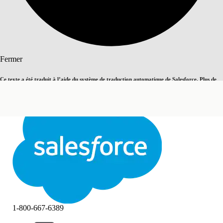
Rechercher
Fermer
Ce texte a été traduit à l’aide du système de traduction automatique de Salesforce. Plus de
Basculer vers la page en anglais
détails, consultez <
cette page
.
Pas maintenant
Fermer
Fermer
1-800-667-6389