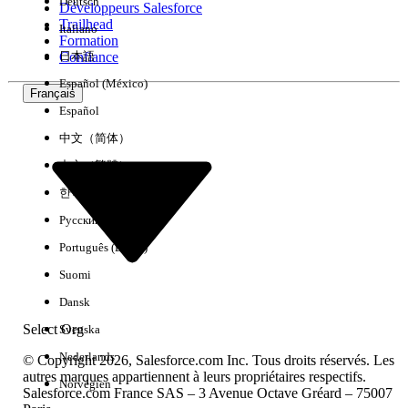
Deutsch
Développeurs Salesforce
Trailhead
Italiano
Expérience
Formation
Confiance
日本語
Español (México)
Français
Español
Effacer tout
Terminé
中文（简体）
中文（繁體）
한국어
Русский
Português (Brasil)
Suomi
Dansk
Select Org
Svenska
Nederlands
© Copyright 2026, Salesforce.com Inc. Tous droits réservés. Les
autres marques appartiennent à leurs propriétaires respectifs.
Norvégien
Salesforce.com France SAS – 3 Avenue Octave Gréard – 75007
Aucun résultat