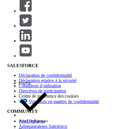
Filtres (0)
SÉLECTIONNER DES FILTRES
Ajouter
Gamme de produits
Impact des fonctionnalités
SALESFORCE
Déclaration de confidentialité
Déclaration relative à la sécurité
English
Conditions d’utilisation
Directives de participation
Centre de préférence des cookies
Vos choix en matière de confidentialité
Edition
COMMUNITY
AppExchange
Select Org
Français
Administrateurs Salesforce