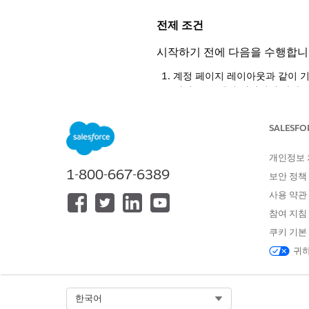
전제 조건
시작하기 전에 다음을 수행합니
계정 페이지 레이아웃과 같이 기
계정 또는 계약 페이지에 자산 
관리 자산에서 자산 취소를 완
SALESFO
관련 기회 없이 견적
노트
적서에 대한 기회를 만듭
개인정보
이 견적 만들기
활성화
를
1-800-667-6389
보안 정책
향후 날짜가 있는 자산
사용 약관
다. 취소 견적서 행 
참여 지침
전 세일즈 트랜잭션으
쿠키 기본
귀하
자산 취소
앱 시작 관리자에서
계정
을 찾
Select Org
한국어
계정 목록 보기에서 계정 이름을