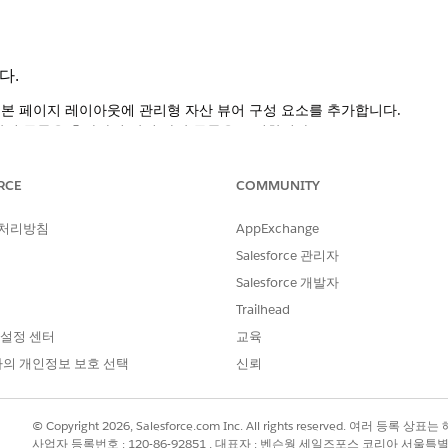
다.
본 페이지 레이아웃에 관리형 자산 뷰어 구성 요소를 추가합니다.
관련 목록을 추가하여 관리 자산 목록을 표시합니다.
료하려면 계약 페이지 레이아웃에 구성 요소를 추가합니다.
RCE
COMMUNITY
 만들기 설정이 true인 경우 관련 기회 만들기는 선택 사항입니다. 설정이 
니다. 계약 페이지 레이아웃을 사용하면 취소 견적서 또는 주문에 계약 
 처리방침
AppExchange
 참조하십시오.
Salesforce 관리자
이 트랜잭션을 수정, 갱신 또는 취소할 경우 더 이른 시작 일자
Salesforce 개발자
항목에 음수 델타 수량이 포함된 경우 이전 자산 판매 가격을 기반
Trailhead
로 구성된 자산의 경우 최종 출시 전략을 기반으로 총액이 계산
 설정 센터
교육
의 개인정보 보호 선택
신뢰
아서 선택합니다.
© Copyright 2026, Salesforce.com Inc. All rights reserved. 여러 등
 클릭합니다.
사업자 등록번호 : 120-86-92851 , 대표자 : 벤슨웡 세일즈포스 코리아 서울특