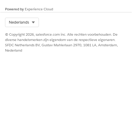
Schakel onder Beheerde activa het selectievakje in de
Powered by
Experience Cloud
kolom Activumnaam in voor het activum dat u wilt
bijwerken.
Selecteer voor gebundelde activa het
Select Org
Nederlands
bovenliggende activum in plaats van het onderliggende
activum.
© Copyright 2026, salesforce.com inc. Alle rechten voorbehouden. De
Selecteer
Annuleren
.
diverse handelsmerken zijn eigendom van de respectieve eigenaren.
Selecteer de annuleringsdatum met behulp van de
SFDC Netherlands BV, Gustav Mahlerlaan 2970, 1081 LA, Amsterdam,
agenda en klik op Indienen.
Nederland
Het systeem maakt een annuleringsofferte of -order.
Controleer uw annuleringsverzoek en sla uw wijzigingen
op.
VOORBEELD