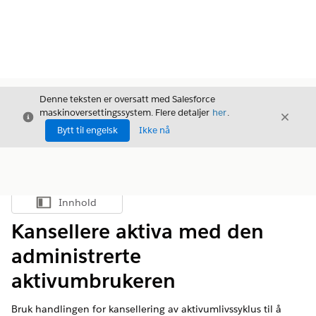
Denne teksten er oversatt med Salesforce
maskinoversettingssystem. Flere detaljer
her
.
Avslutt
Avslut
Avslutt
Bytt til engelsk
Ikke nå
Innhold
Vis innholdsfortegnelse
Kansellere aktiva med den
administrerte
aktivumbrukeren
Bruk handlingen for kansellering av aktivumlivssyklus til å