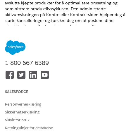
avslutte kjøpte produkter for å optimalisere omsetning og
administrere produktlivssyklusen. Den administrerte
aktivumvisningen på Konto- eller Kontrakt-siden hjelper deg å
starte kanselleringer og forsikre deg om at postene dine
nøyaktig gjenspeiler forretningsrelasjonene dine.
Forhåndskrav
Før du begynner:
Legg til komponenten Visning av administrert aktivum i
1-800-667-6389
foretrukne sideoppsett, som Konto-sideoppsettet.
Legg til den relaterte listen Aktiva på Konto- eller
Kontrakter-siden for å vise listen Administrerte aktiva.
For å fullføre kanselleringer av aktiva i Administrerte aktiva
legger du til komponenten i Kontrakter-sideoppsettet.
SALESFORCE
Personvernerklæring
Sikkerhetserklæring
Vilkår for bruk
Hvis innstillingen Opprett tilbud uten en relatert
MERK
Retningslinjer for deltakelse
salgsmulighet er sann, er det valgfritt å opprette en relatert