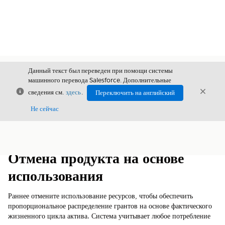
Данный текст был переведен при помощи системы
машинного перевода Salesforce. Дополнительные
Закрыть
Закры
сведения см.
здесь
.
Переключить на английский
Закрыт
Не сейчас
Содержание
Показать содержание
Отмена продукта на основе
использования
Раннее отмените использование ресурсов, чтобы обеспечить
пропорциональное распределение грантов на основе фактического
жизненного цикла актива. Система учитывает любое потребление