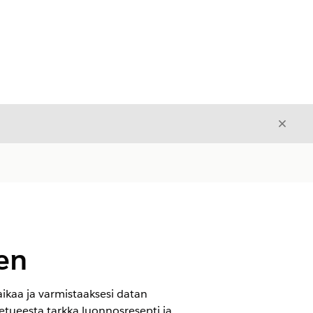
Sulje
Sulje
en
 aikaa ja varmistaaksesi datan
tueesta tarkka luonnosresepti ja