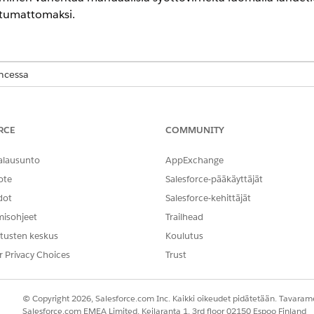
ttumattomaksi.
encessa
ment
-version
Enterprise
-,
Unlimited
- ja
Developer
Edition -versiois
allinta
RCE
COMMUNITY
TARVITTAVAT KÄYTTÖOIKEUDET
alausunto
AppExchange
Sovelluksen mukautusoikeus
ote
Salesforce-pääkäyttäjät
aktioiden koko rakenteen, mukaan lukien kenttäarvot, niihin 
dot
Salesforce-kehittäjät
et, tuotekokoonpanot, kuten paketit, erilliset rivit, ryhmitet
misohjeet
Trailhead
den toimintoja.
tusten keskus
Koulutus
r Privacy Choices
Trust
hmien aikajanalla, kloonattu transaktio säilyttää alkuperäis
, joilla on ramp-aikatauluja, säilyttävät ramp- ja segmenttis
e prosessi kopioi myös ryhmien rakenteet ja kloonaa muutos
© Copyright 2026, Salesforce.com Inc. Kaikki oikeudet pidätetään. Tavarame
Salesforce.com EMEA Limited, Keilaranta 1, 3rd floor 02150 Espoo Finland