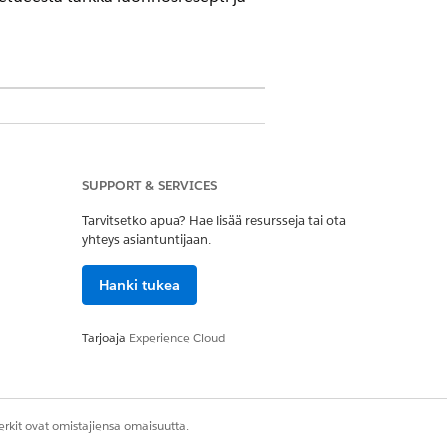
sa
(aiemmalta Revenue Cloudilta)
,
SUPPORT & SERVICES
Tarvitsetko apua? Hae lisää resursseja tai ota
yhteys asiantuntijaan.
liittyvät vakiomuotoisten ja
Hanki tukea
yt rivit sekä tarjouksen
Tarjoaja
Experience Cloud
en aikataulurakenteen. Myös
uhteet kloonauksen jälkeen.
ten, uusimisen ja peruutusten
rkit ovat omistajiensa omaisuutta.