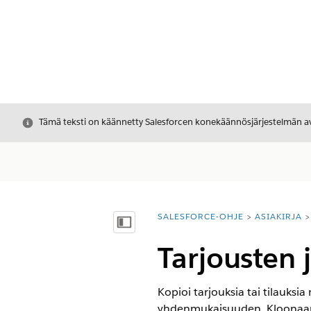
Sulje
Tämä teksti on käännetty Salesforcen konekäännösjärjestelmän avu
SALESFORCE-OHJE
ASIAKIRJA
Olet tässä:
Näytä sisällysluettelo
Tarjousten 
Kopioi tarjouksia tai tilauksia
yhdenmukaisuuden. Kloonaamin