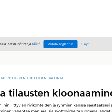
lla. Katso lisätietoja
täältä
.
Vaihda englantiin
Ei nyt
AGENTFORCEN TUOTTOJEN HALLINTA
ja tilausten kloonaamin
 niihin liittyvien rivikohteiden ja ryhmien kanssa säästääksesi
en vähentää manuaalisia syöttövirheitä luomalla lähdetie