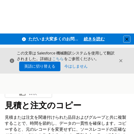
ただいま大変多くのお問い合わせをいただいており、ご連絡までにお時間を頂戴しております
続きを読む
Clo
この文章は Salesforce 機械翻訳システムを使用して翻訳
されました。詳細は
こちら
をご参照ください。
閉じる
閉じ
閉じる
英語に切り替える
今はしません
目次
目次を表示
見積と注文のコピー
見積または注文を関連付けられた品目およびグループと共に複製
することで、時間を節約し、データの一貫性を確保します。コピ
ーすると、元のレコードを変更せずに、ソースレコードの正確な