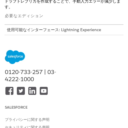
ドラフトレプリカを作成することで、手動入力エラーが減少しま
す。
必要なエディション
使用可能なインターフェース: Lightning Experience
使用可能なエディション: トランザクション管理が有効になって
いる
Revenue Management
(旧 Revenue Cloud)
の
Enterprise
Edition、
Unlimited
Edition、および
Developer
Edition
必要なユーザー権限
0120-733-257 | 03-
4222-1000
ページレイアウトを編集する
「アプリケーションのカスタ
マイズ」
コピープロセスでは、項目値、標準およびカスタムオブジェクト
の関連レコード、バンドル、スタンドアロン品目、グループ品目
SALESFORCE
などの商品設定、見積品目および注文商品の関連アクションな
ど、トランザクション構造全体がコピーされます。
プライバシーに関する声明
グループランプスケジュールを使用してトランザクションをコピ
セキュリティに関する声明