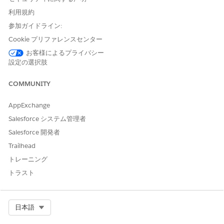
ーすると、コピーしたトランザクションで元のスケジュール構造
が保持されます。ランプスケジュールを使用した修正見積と更新
利用規約
見積でも、コピー後にランプとセグメントのリレーションが保持
参加ガイドライン:
されます。
Cookie プリファレンスセンター
複雑な取引の場合、このプロセスではグループ構造も複製され、
お客様によるプライバシー
修正、更新、キャンセル見積もコピーされます。
設定の選択肢
見積と注文のコピーの設定
COMMUNITY
[収益設定] ページで [見積と注文をコピー] を有効にすると、見積
AppExchange
または注文レコードページの [ディープコピー] アクションとして
反映されます。
Salesforce システム管理者
[設定] の [クイック検索] ボックスで、[
収益設定]
を検索して
Salesforce 開発者
選択します。
Trailhead
[見積と注文をコピー] を有効にします。
トレーニング
トラスト
Select Org
日本語
この設定は、ユーザーインターフェースアクションの
メモ
みを制御します。Clone Sales Transaction API では、この