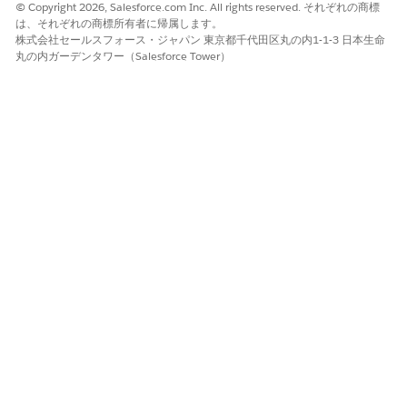
© Copyright 2026, Salesforce.com Inc. All rights reserved. それぞれの商標
設定が無効になっていてもコピーがサポートされます。
は、それぞれの商標所有者に帰属します。
株式会社セールスフォース・ジャパン 東京都千代田区丸の内1-1-3 日本生命
丸の内ガーデンタワー（Salesforce Tower）
ページレイアウトへのディープコピーアクションの追加
[ディープコピー] アクションをページレイアウトに追加して、レ
コードページでこの機能を使用できるようにします。
[設定] から、
[オブジェクトマネージャー]
を選択します。
見積または注文オブジェクトを選択します。
[
ページレイアウト]
をクリックし、変更する特定のレイアウト
を選択して、[
編集] を
クリックします。
パレットで
[モバイルおよび Lightning のアクション]
を選択
します。
[
Deep Clone
]アクションを[Salesforce Mobile and
Lightning Experience Actions]セクションにドラッグしま
す。
レイアウトを保存します。
トランザクションのコピー
見積または注文全体をコピーして、取引の複製を作成します。コ