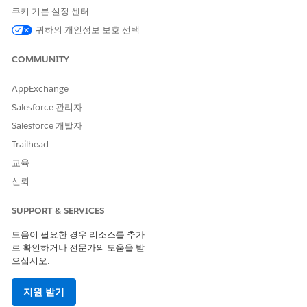
쿠키 기본 설정 센터
매출 설정 페이지에서 견적서 및 주문 복제를 활성화하면 견적서 또
귀하의 개인정보 보호 선택
는 주문 레코드 페이지에 딥 복제 작업으로 반영됩니다.
설정에서 빠른 찾기 상자에서
매출 설정
을 검색하고 선택합니
COMMUNITY
다.
견적서 및 주문 복제를 활성화합니다.
AppExchange
Salesforce 관리자
Salesforce 개발자
Trailhead
이 설정은 사용자 인터페이스 작업만 제어합니다. 세일
노트
교육
즈 트랜잭션 복제 API는 이 설정이 해제된 경우에도 복제를
신뢰
지원합니다.
SUPPORT & SERVICES
페이지 레이아웃에 딥 복제 작업 추가
도움이 필요한 경우 리소스를 추가
로 확인하거나 전문가의 도움을 받
페이지 레이아웃에 심층 복제 작업을 추가하여 레코드 페이지에서
으십시오.
기능에 액세스할 수 있도록 합니다.
지원 받기
설정에서
개체 관리자
를 선택합니다.