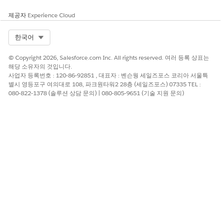
견적 또는 주문 개체를 선택합니다.
페이지 레이아웃
을 클릭하고 수정할 특정 레이아웃을 선택한 후
제공자
Experience Cloud
편집
을 클릭합니다.
팔레트의
모바일 및 Lightning 작업
을 선택합니다.
Select Org
한국어
Salesforce 모바일 및 Lightning Experience 작업 섹션에
딥 복
제
작업을 끌어옵니다.
© Copyright 2026, Salesforce.com Inc. All rights reserved. 여러 등록 상표는
레이아웃을 저장합니다.
해당 소유자의 것입니다.
사업자 등록번호 : 120-86-92851 , 대표자 : 벤슨웡 세일즈포스 코리아 서울특
트랜잭션 복제
별시 영등포구 여의대로 108, 파크원타워2 28층 (세일즈포스) 07335 TEL :
080-822-1378 (솔루션 상담 문의) | 080-805-9651 (기술 지원 문의)
전체 견적서 또는 주문을 복제하여 트랜잭션 중복을 만듭니다. 복제
된 견적서 및 주문은 초안 상태로 생성됩니다. 승인 작업 항목은 복
제된 트랜잭션에 복사되지 않습니다.
견적서 또는 주문 레코드를 엽니다.
드롭다운 메뉴에서
딥 클론
을 선택합니다.
작업을 확인합니다.
노트
트랜잭션당 최대 6,000개의 레코드를 복제할 수 있습니다.