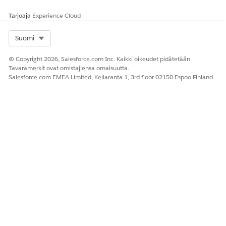
Kyllä
Ei
Tarjoaja
Experience Cloud
Select Org
Suomi
© Copyright 2026, Salesforce.com Inc. Kaikki oikeudet pidätetään.
Tavaramerkit ovat omistajiensa omaisuutta.
Salesforce.com EMEA Limited, Keilaranta 1, 3rd floor 02150 Espoo Finland