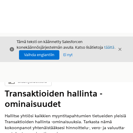
Tämä teksti on käännetty Salesforcen
konekäännösjärjestelmän avulla. Katso lisätietoja
täältä
.
Sulje
Sulje
Sulje
Vaihda englantiin
Ei nyt
Sisällysluettelo
Näytä sisällysluettelo
Transaktioiden hallinta -
ominaisuudet
Hallitse yhtiösi kaikkien myyntitapahtumien tietueiden yleisiä
Transaktioiden hallinta -ominaisuuksia. Tarkasta nämä
kokoonpanot yhtenäistääksesi hinnoittelu-, vero- ja valuutta-