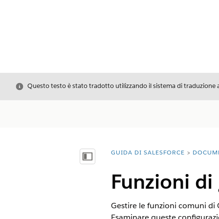
Chiudi
Questo testo è stato tradotto utilizzando il sistema di traduzione 
GUIDA DI SALESFORCE
DOCUM
Ti trovi qui:
Mostra sommario
Funzioni di
Gestire le funzioni comuni di G
Esaminare queste configurazion