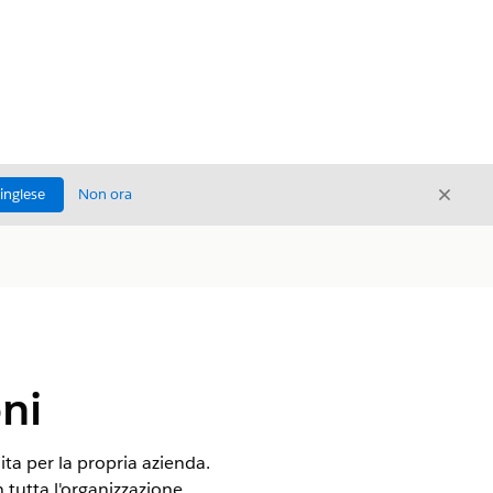
Chiud
'inglese
Non ora
Chiudi
oni
ita per la propria azienda.
 tutta l'organizzazione.