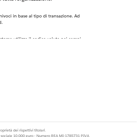
nivoci in base al tipo di transazione. Ad
d.
sistema utilizza il codice valuta nei campi
a un intero preventivo o ordine.
 per supportare questa funzione.
le, le polizze e i trattamenti
ti quando gli utenti aggiungono
prietà dei rispettivi titolari.
che una transazione di vendita può
ale sociale 10.000 euro - Numero REA MI-1785731 P.IVA