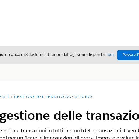
automatica di Salesforce. Ulteriori dettagli sono disponibili
qui
.
Passa all
ENTI
GESTIONE DEL REDDITO AGENTFORCE
 gestione delle transazi
estione transazioni in tutti i record delle transazioni di vend
i per unificare le impostazioni di prezzi, imposte e valute in