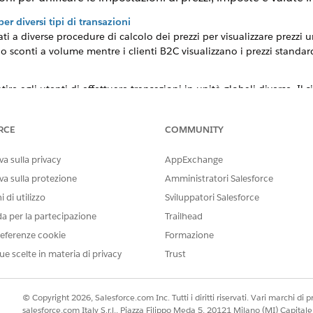
er diversi tipi di transazioni
ti a diverse procedure di calcolo dei prezzi per visualizzare prezzi u
o sconti a volume mentre i clienti B2C visualizzano i prezzi standar
ire agli utenti di effettuare transazioni in unità globali diverse. Il 
r determinare la valuta della transazione.
 di intestazione
RCE
COMMUNITY
ntestazione per consentire agli agenti di vendita di applicare sconti 
 di distribuzione sconti (DDS) nelle procedure di calcolo dei prezzi
a sulla privacy
AppExchange
ione transazioni
va sulla protezione
Amministratori Salesforce
mposte per i prodotti o i servizi imponibili utilizzando il motore fisca
 di utilizzo
Sviluppatori Salesforce
da per la partecipazione
Trailhead
zi derivati per un preventivo o un ordine
eferenze cookie
Formazione
 preventivo aggiungendo automaticamente asset di prodotto deriva
ue scelte in materia di privacy
Trust
a una transazione.
e delle transazioni per configurazioni di prodotti complesse
© Copyright 2026, Salesforce.com Inc. Tutti i diritti riservati. Vari marchi di pro
 prodotto complesse, aumentare il numero di attributi di prodotto 
salesforce.com Italy S.r.l., Piazza Filippo Meda 5, 20121 Milano (MI) Capit