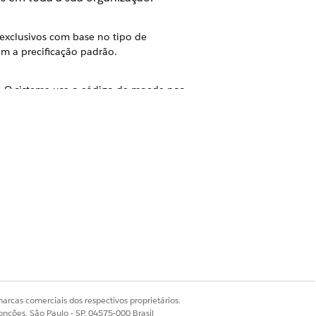
exclusivos com base no tipo de
m a precificação padrão.
s. O sistema usa o código de moeda nos
a uma cotação ou pedido inteiro. Use o
 dar suporte a esse recurso.
taxa, apólices e tratamentos
quando seus usuários adicionam
arcas comerciais dos respectivos proprietários.
o aos quais uma transação de vendas
onções, São Paulo - SP, 04575-000 Brasil