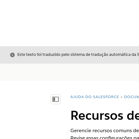
Fechar
Este texto foi traduzido pelo sistema de tradução automática da 
AJUDA DO SALESFORCE
DOCUM
Você está aqui:
Mostrar índice
Recursos d
Gerencie recursos comuns de 
Revise essas configurações pa