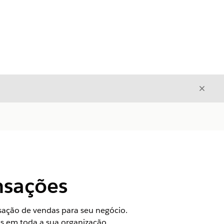
Fecha
Fechar
nsações
sação de vendas para seu negócio.
as em toda a sua organização.