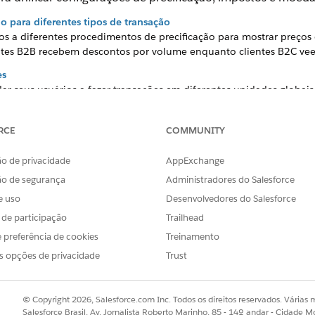
o para diferentes tipos de transação
s a diferentes procedimentos de precificação para mostrar preços 
ntes B2B recebem descontos por volume enquanto clientes B2C vee
es
dar seus usuários a fazer transações em diferentes unidades globai
 pedido para determinar a moeda da transação.
lho
RCE
COMMUNITY
ho para ajudar seus representantes de vendas a aplicar descontos 
ição de desconto (DDS) em seus procedimentos de precificação para
o de privacidade
AppExchange
renciamento de transação
ão de segurança
Administradores do Salesforce
xa para produtos ou serviços tributáveis usando seu mecanismo de 
e uso
Desenvolvedores do Salesforce
s de participação
Trailhead
cação derivada para uma cotação ou pedido
 preferência de cookies
Treinamento
otação adicionando automaticamente ativos de produto derivados 
s opções de privacidade
Trust
a transação.
de transações para configurações de produto complexas
© Copyright 2026, Salesforce.com Inc. Todos os direitos reservados. Várias m
s de produto complexas, aumente o número de atributos de produt
Salesforce Brasil, Av. Jornalista Roberto Marinho, 85 - 14º andar - Cidade M