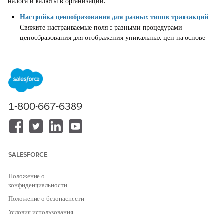
налога и валюты в организации.
Настройка ценообразования для разных типов транзакций
Свяжите настраиваемые поля с разными процедурами
ценообразования для отображения уникальных цен на основе
типа транзакции. Например, клиенты B2B получают скидки на
массовые продажи, в то время как клиенты B2C видят
стандартное ценообразование.
Множественная валюта для транзакций
Включите мультивалюту, чтобы помочь пользователям
1-800-667-6389
выполнять операции в разных глобальных единицах. Система
использует код валюты в полях сметы или валюты заказа для
определения валюты транзакции.
Настройка поправок заголовка
Настройте поправки заголовка, чтобы помочь торговым
SALESFORCE
представителям применить скидки ко всей смете или заказу.
Используйте элемент службы распространения скидок (DDS) в
Положение о
процедурах ценообразования для поддержки этой функции.
конфиденциальности
Положение о безопасности
Налоговые конфигурации в управлении транзакциями
Автоматизируйте расчеты налога для облагаемых налогом
Условия использования