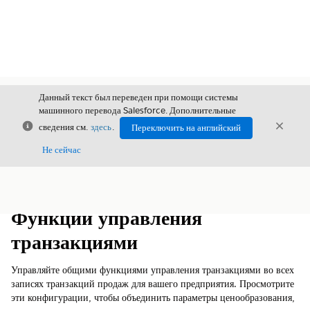
Данный текст был переведен при помощи системы
машинного перевода Salesforce. Дополнительные
Закрыть
Закры
сведения см.
здесь
.
Переключить на английский
Закрыт
Не сейчас
Содержание
Показать содержание
Функции управления
транзакциями
Управляйте общими функциями управления транзакциями во всех
записях транзакций продаж для вашего предприятия. Просмотрите
эти конфигурации, чтобы объединить параметры ценообразования,