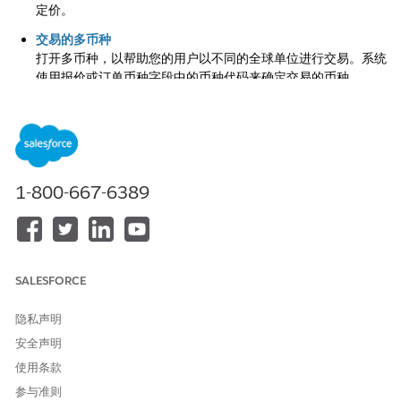
定价。
交易的多币种
打开多币种，以帮助您的用户以不同的全球单位进行交易。系统
使用报价或订单币种字段中的币种代码来确定交易的币种。
设置标题调整
配置标题调整，以帮助销售代表将折扣应用于整个报价或订单。
使用定价程序中的折扣分配服务 (DDS) 元素支持此功能。
事务管理中的税务配置
1-800-667-6389
使用您选择的税务引擎、策略和处理，自动计算应税产品或服务
的税额。
将派生定价资产设置为报价或订单
当用户将贡献产品添加到交易时，通过自动添加派生产品资产来
简化报价流程。
SALESFORCE
为复杂产品配置设置事务处理
隐私声明
要处理复杂的产品配置，请增加销售交易可以支持的产品属性数
安全声明
量。为了控制性能，您还可以指定单个事务中处理的记录数量。
使用条款
参与准则