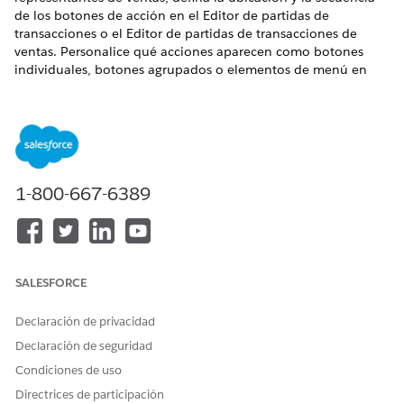
de los botones de acción en el Editor de partidas de
transacciones o el Editor de partidas de transacciones de
ventas. Personalice qué acciones aparecen como botones
individuales, botones agrupados o elementos de menú en
una lista desplegable.
EDICIONES NECESARIAS
Disponible en: Lightning Experience
1-800-667-6389
Disponible en: Ediciones
Enterprise
,
Unlimited
y
Developer
de
Revenue Management
(anteriormente Revenue Cloud)
donde Gestión de transacciones está activada
PERMISOS DE USUARIO NECESARIOS
SALESFORCE
Para personalizar el Editor
Personalizar aplicación
de partidas de transacciones
Permiso del sistema
Declaración de privacidad
o el Editor de partidas de
Gestionar
gestión de
Declaración de seguridad
transacciones de ventas:
ingresos
Condiciones de uso
Para ver el Editor de partidas
Seguridad a nivel de
Directrices de participación