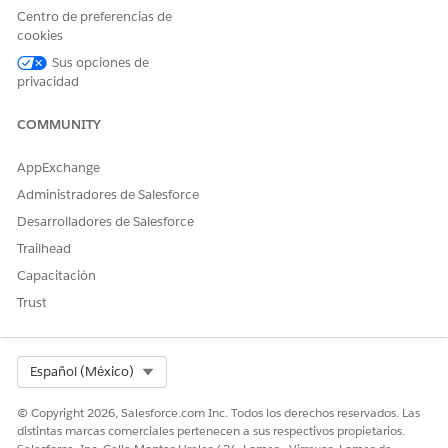
de transacciones o el Editor
campo en estos campos
Centro de preferencias de
de partidas de transacciones
OrderItem:
cookies
de ventas en la página
ValidationResult
Pedidos:
(solo lectura)
Sus opciones de
PriceWaterfallIdentifi
privacidad
er (solo lectura)
ParentOrderItemId
COMMUNITY
(solo lectura)
OrderActionId (solo
lectura)
AppExchange
Seguridad a nivel de
Administradores de Salesforce
campo para estos
Desarrolladores de Salesforce
campos
OrderItemRelationship.
Trailhead
AssociatedOrderItem
Capacitación
Pricing (solo lectura)
AssociatedQuantScal
Trust
eMethod (solo
lectura)
Select Org
Español (México)
© Copyright 2026, Salesforce.com Inc. Todos los derechos reservados. Las
distintas marcas comerciales pertenecen a sus respectivos propietarios.