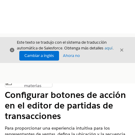
Este texto se tradujo con el sistema de traducción
automática de Salesforce. Obtenga más detalles
aquí
.
Cerrar
Cerrar
Cerrar
Cambiar a inglés
Ahora no
Índice de
Mostrar índice de materias
materias
Configurar botones de acción
en el editor de partidas de
transacciones
Para proporcionar una experiencia intuitiva para los
representantes de ventas, defina la ubicación y la secuencia