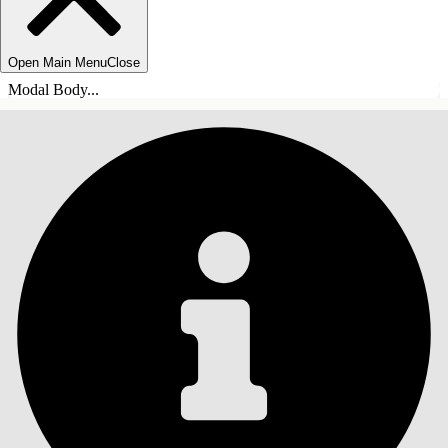
Open Main Menu
Close
Modal Body...
INHOUDSOPGAVE
Zoeken
Inhoudsopgave
weergeven
Inhoudsopgave