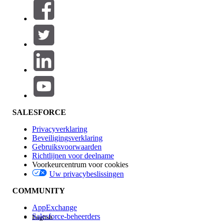
Filters (0)
FILTERS SELECTEREN
Productgebied
Toevoegen
Invloed op functies
SALESFORCE
Privacyverklaring
Beveiligingsverklaring
Gebruiksvoorwaarden
Richtlijnen voor deelname
Voorkeurcentrum voor cookies
Uw privacybeslissingen
Edition
COMMUNITY
AppExchange
Salesforce-beheerders
English