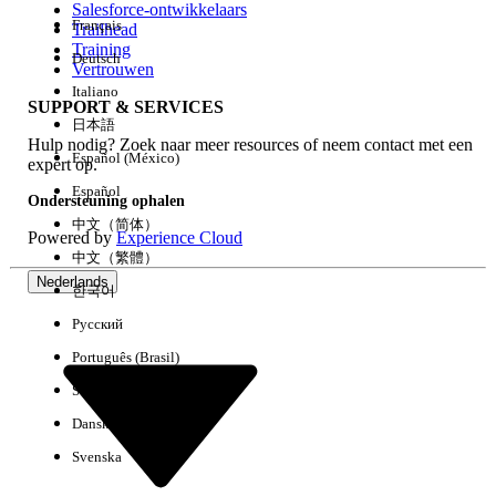
Salesforce-ontwikkelaars
Français
Trailhead
Ervaring
Training
Deutsch
Vertrouwen
Italiano
SUPPORT & SERVICES
日本語
Hulp nodig? Zoek naar meer resources of neem contact met een
Alles wissen
Gereed
Español (México)
expert op.
Español
Ondersteuning ophalen
中文（简体）
Powered by
Experience Cloud
中文（繁體）
Nederlands
한국어
Русский
Português (Brasil)
Suomi
Dansk
Svenska
Geen resultaten