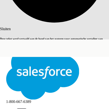
Zoeken
Sluiten
Deze tekst werd vertaald aan de hand van het systeem voor automatische vertaling van
Overschakelen op Engels
Niet nu
Salesforce. U vindt
hier
meer details.
Sluiten
Sluiten
1-800-667-6389