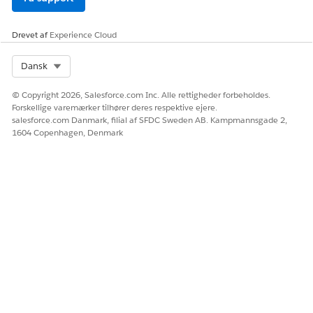
hvor bestemte priser og mængder er i kraft.
Drevet af
Experience Cloud
Select Org
Dansk
LØSTE DENNE ARTIKEL DIT PROBLEM?
Giv os besked, så vi kan forbedre os!
© Copyright 2026, Salesforce.com Inc. Alle rettigheder forbeholdes.
Forskellige varemærker tilhører deres respektive ejere.
Ja
Nej
salesforce.com Danmark, filial af SFDC Sweden AB. Kampmannsgade 2,
1604 Copenhagen, Denmark