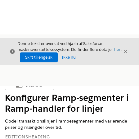
Denne tekst er oversat ved hjælp af Salesforce-
maskinoversættelsessystem. Du finder flere detaljer
her
.
Luk
Luk
Luk
Skift til engelsk
Ikke nu
Indhold
Vis indholdsfortegnelse
Konfigurer Ramp-segmenter i
Ramp-handler for linjer
Opdel transaktionslinjer i rampesegmenter med varierende
priser og mængder over tid.
EDITIONSHEADING