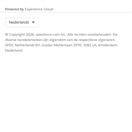
Een productrampsegment maken
Powered by
Experience Cloud
Een platformdeal is een type verkoopovereenkomst
waarbij de prijs en het volume variëren tussen perioden.
Select Org
Nederlands
Een platformsegment is een specifieke periode binnen
een platformdeal waarin bepaalde prijzen en volume van
© Copyright 2026, salesforce.com inc. Alle rechten voorbehouden. De
kracht zijn.
diverse handelsmerken zijn eigendom van de respectieve eigenaren.
SFDC Netherlands BV, Gustav Mahlerlaan 2970, 1081 LA, Amsterdam,
Nederland
HEEFT DIT ARTIKEL UW PROBLEEM OPGELOST?
Laat ons weten wat we kunnen doen om te verbeteren!
Ja
Nee