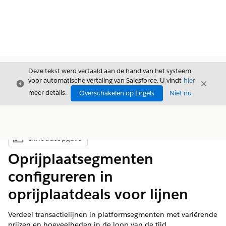
Deze tekst werd vertaald aan de hand van het systeem
voor automatische vertaling van Salesforce. U vindt
hier
Sluiten
Sluite
Sluiten
meer details.
Overschakelen op Engels
Niet nu
Inhoudsopgave
Inhoudsopgave weergeven
Oprijplaatsegmenten
configureren in
oprijplaatdeals voor lijnen
Verdeel transactielijnen in platformsegmenten met variërende
prijzen en hoeveelheden in de loop van de tijd.