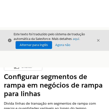
Este texto foi traduzido pelo sistema de tradução
automática da Salesforce. Mais detalhes
aqui
.
Fechar
Fecha
Fechar
Alternar para inglês
Agora não
Índice
Mostrar índice
Configurar segmentos de
rampa em negócios de rampa
para linhas
Divida linhas de transação em segmentos de rampa com
preços e quantidades variáveis ao longo do tempo.