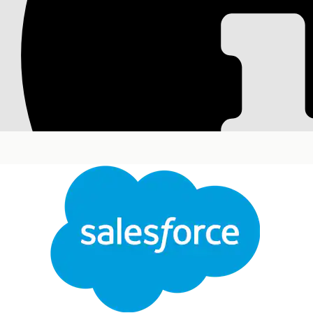
Einrichten des Tran
Angebote und Auft
Definieren Sie, wie
die Umsatzverwaltung
Transakt
Transaktionsverarbeitungstyp auswählen.
Erforderliche Editionen
Verfügbarkeit: Lightning Experience
Verfügbarkeit:
Enterprise
,
Unlimited
und
Develop
Transaktionsverwaltung
Erfo
Erstellen von Transaktionsverarbeitungstyp-Date
Auswählen eines standardmäßigen
Transaktionsverarbeitungstyps: