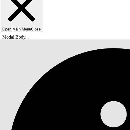
Open Main Menu
Close
Modal Body...
Sie befinden sich hier:
Salesforce-Hilfe
Dokumente
Agentforce-Umsatzverwaltung