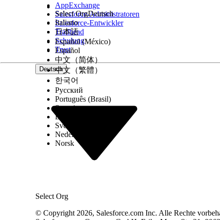
AppExchange
Select Org
Deutsch
Salesforce-Administratoren
Italiano
Salesforce-Entwickler
Trailhead
日本語
Schulung
Español (México)
Trust
Español
中文（简体）
Deutsch
中文（繁體）
한국어
Русский
Português (Brasil)
Suomi
Dansk
Svenska
Nederlands
Norsk
Select Org
© Copyright 2026, Salesforce.com Inc. Alle Rechte vorbeh