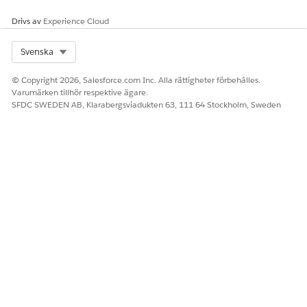
LÖSTE DENNA ARTIKEL DITT PROBLEM?
Drivs av
Experience Cloud
Berätta för oss vad vi kan förbättra!
Select Org
Svenska
Ja
Nej
© Copyright 2026, Salesforce.com Inc. Alla rättigheter förbehålles.
Varumärken tillhör respektive ägare.
SFDC SWEDEN AB, Klarabergsviadukten 63, 111 64 Stockholm, Sweden