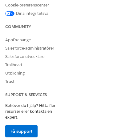
beställa sidlayouter.
Cookie-preferenscenter
Dina integritetsval
COMMUNITY
Välj standardtransaktionstypen noggrant. Denna
VIKTIG
AppExchange
åtgärd går inte att ångra efter aktivering.
Salesforce-administratörer
Salesforce-utvecklare
Skapa en post för transaktionsbearbetningstyp och
Trailhead
specificera inställningar som använder
Utbildning
TransactionProcessingType Tooling API
a
I Inställningar, i rutan Snabbsökning, sök efter och välj
Trust
Intäktsinställningar
.
Slå på transaktionsbearbetning för offerter och ordrar.
SUPPORT & SERVICES
Lägg till fältet
Transaktionstyp
på sidlayouter för offerter
Behöver du hjälp? Hitta fler
och ordrar för att ge åsidosättningsmöjligheter.
Se
Anpassa
resurser eller kontakta en
sidlayouter med den utökade sidlayoutredigeraren
och
expert.
Ändra fältåtkomstinställningar
.
Få support