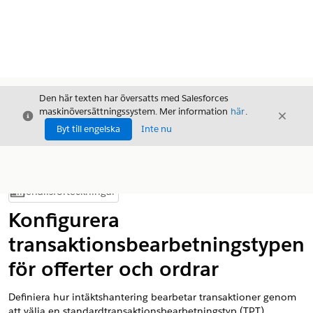
Den här texten har översatts med Salesforces
maskinöversättningssystem. Mer information
här
.
Stäng
Stäng
Stäng
Byt till engelska
Inte nu
Innehållsförteckningar
Visa innehållsförteckning
Konfigurera
transaktionsbearbetningstypen
för offerter och ordrar
Definiera hur
intäktshantering
bearbetar transaktioner genom
att välja en standardtransaktionsbearbetningstyp (TPT).