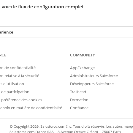
 voici le flux de configuration complet.
erience
terprise
,
Unlimited
et
Developer
de Revenue Management (auparav
ce Revenue Cloud Advanced ou la licence Revenue Cloud Billing
.
RCE
COMMUNITY
quis
on de confidentialité
AppExchange
rérequis : Ramper les affaires pour les groupes
. Activez Activ
n relative à la sécurité
Administrateurs Salesforce
et les commandes, et Ramper les affaires pour les groupes d
 d’utilisation
Développeurs Salesforce
 Planifications de rampe multiples par transaction et Segme
s de participation
Trailhead
roupe.
 préférence des cookies
Formation
 choix en matière de confidentialité
Confiance
de découverte de produits
 produits pour sélectionner un catalogue, puis ajoutez les pro
© Copyright 2026, Salesforce.com Inc. Tous droits réservés. Les autres marqu
 flux Découvrir les produits est facilement disponible avec 
Salesforce.com France SAS – 3 Avenue Octave Gréard – 75007 Paris