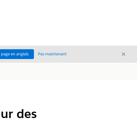
Ferme
a page en anglais
Pas maintenant
Fermer
our des