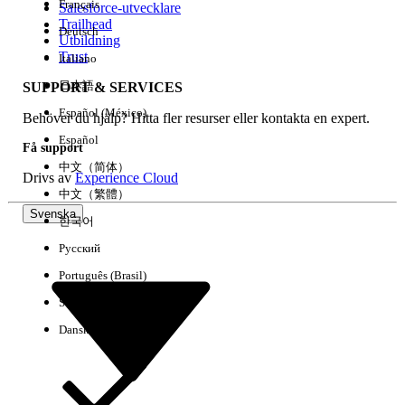
Français
Salesforce-utvecklare
Trailhead
Deutsch
Händelse
Utbildning
Trust
Italiano
日本語
SUPPORT & SERVICES
Español (México)
Behöver du hjälp? Hitta fler resurser eller kontakta en expert.
Rensa alla
Klart
Español
Få support
中文（简体）
Drivs av
Experience Cloud
中文（繁體）
Svenska
한국어
Русский
Português (Brasil)
Suomi
Dansk
Inga resultat