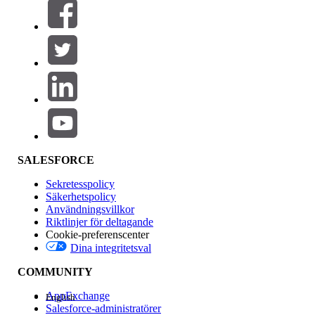
Filter (0)
VÄLJ FILTER
Lägg till
Produktområde
Funktionspåverkan
SALESFORCE
Sekretesspolicy
Säkerhetspolicy
Användningsvillkor
Riktlinjer för deltagande
Cookie-preferenscenter
Dina integritetsval
Version
COMMUNITY
AppExchange
English
Salesforce-administratörer