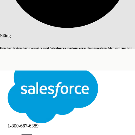
Sök
Stäng
Den här texten har översatts med Salesforces maskinöversättningssystem. Mer information
Byt till engelska
Inte nu
här
.
Stäng
Stäng
1-800-667-6389