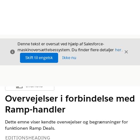
Denne tekst er oversat ved hjælp af Salesforce-
maskinoversættelsessystem. Du finder flere detaljer
her
.
Luk
Luk
Luk
Skift til engelsk
Ikke nu
Indhold
Vis indholdsfortegnelse
Overvejelser i forbindelse med
Ramp-handler
Dette emne viser kendte overvejelser og begrænsninger for
funktionen Ramp Deals.
EDITIONSHEADING