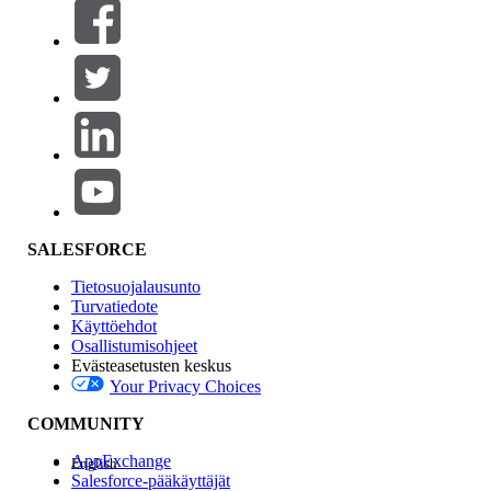
Suodattimet (0)
VALITSE SUODATTIMET
Lisää
Tuotealue
Ominaisuuden vaikutus
SALESFORCE
Tietosuojalausunto
Turvatiedote
Käyttöehdot
Osallistumisohjeet
Evästeasetusten keskus
Your Privacy Choices
Edition
COMMUNITY
AppExchange
English
Salesforce-pääkäyttäjät