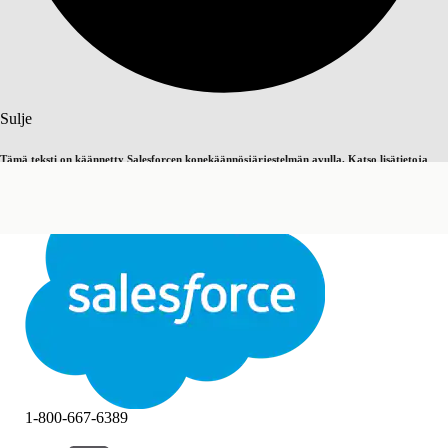
Haku
Sulje
Tämä teksti on käännetty Salesforcen konekäännösjärjestelmän avulla. Katso lisätietoja
Vaihda englantiin
Ei nyt
täältä
.
Sulje
Sulje
1-800-667-6389