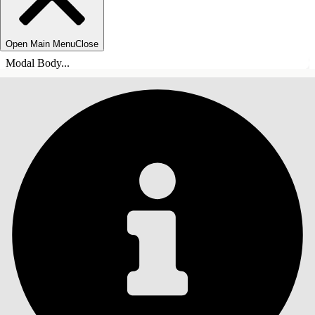
Open Main Menu
Close
Modal Body...
SISÄLLYSLUETTELO
Haku
Näytä sisällysluettelo
Sisällysluettelo