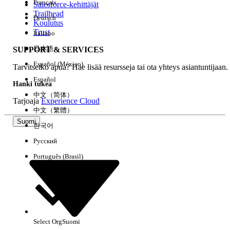
Français
Salesforce-kehittäjät
Trailhead
Deutsch
Kokemus
Koulutus
Trust
Italiano
日本語
SUPPORT & SERVICES
Español (México)
Tarvitsetko apua? Hae lisää resursseja tai ota yhteys asiantuntijaan.
Tyhjennä kaikki
Valmis
Español
Hanki tukea
中文（简体）
Tarjoaja
Experience Cloud
中文（繁體）
Suomi
한국어
Русский
Português (Brasil)
Select Org
Suomi
Ei tuloksia