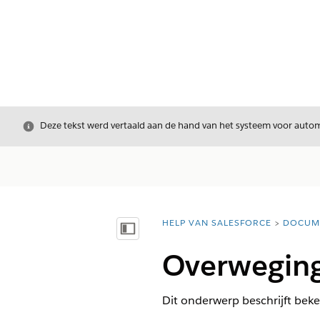
Sluiten
Deze tekst werd vertaald aan de hand van het systeem voor automa
HELP VAN SALESFORCE
DOCUM
U bent hier:
Inhoudsopgave weergeven
Overweging
Dit onderwerp beschrijft be