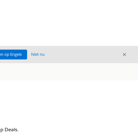
Sluite
n op Engels
Niet nu
Sluiten
p Deals.