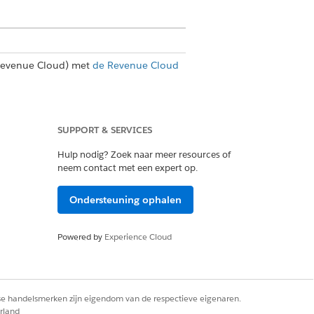
Revenue Cloud) met
de Revenue Cloud
SUPPORT & SERVICES
kunt geen bundelproducten gebruiken.
Hulp nodig? Zoek naar meer resources of
neem contact met een expert op.
Ondersteuning ophalen
allen in het laatste segment met pro
Powered by
Experience Cloud
en.
begin- en einddatum van de
rse handelsmerken zijn eigendom van de respectieve eigenaren.
rland