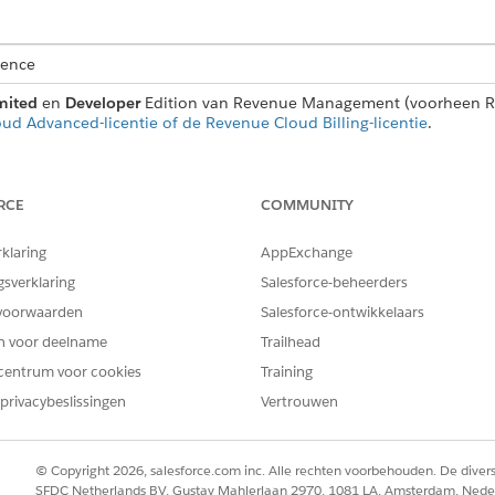
ience
mited
en
Developer
Edition van Revenue Management (voorheen 
ud Advanced-licentie of de Revenue Cloud Billing-licentie
.
RCE
COMMUNITY
t platformdeals voor door de termijn gedefinieerde producten. U 
 verlengen vóór de einddatum ervan.
rklaring
AppExchange
aken voor een platformdeal.
gsverklaring
Salesforce-beheerders
gmenten per transactielijn configureren.
voorwaarden
Salesforce-ontwikkelaars
arden worden afgerond op volledige jaren. Resterende maanden v
en voor deelname
Trailhead
in- en einddatums.
centrum voor cookies
Training
n tussen begin- en einddatums van segmenten.
privacybeslissingen
Vertrouwen
 u de begindatum van het eerste jaarlijkse platformsegment bewerk
een transactielijn hebt geconfigureerd en opgeslagen, kunt u de 
en.
© Copyright 2026, salesforce.com inc. Alle rechten voorbehouden. De dive
sactie maakt, kunt u geen platformdeals toevoegen of verwijderen.
SFDC Netherlands BV, Gustav Mahlerlaan 2970, 1081 LA, Amsterdam, Nede