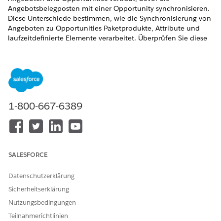
Angebotsbelegposten mit einer Opportunity synchronisieren.
Diese Unterschiede bestimmen, wie die Synchronisierung von
Angeboten zu Opportunities Paketprodukte, Attribute und
laufzeitdefinierte Elemente verarbeitet. Überprüfen Sie diese
Verhaltensweisen, um die Datenkonsistenz zwischen Ihren
Angeboten und zugehörigen Opportunities sicherzustellen.
ERFORDERLICHE EDITIONEN
Verfügbarkeit: Lightning Experience
1-800-667-6389
Verfügbarkeit:
Enterprise
,
Unlimited
und
Developer
Edition
der
Umsatzverwaltung
(ehemals Revenue Cloud)
mit
aktivierter Transaktionsverwaltung
Durch das Starten des Synchronisierungsprozesses wird
SALESFORCE
sichergestellt, dass alle Änderungen, die Sie an
Angebotsbelegposten vornehmen, die zugehörige
Datenschutzerklärung
Opportunity automatisch aktualisieren.
Sicherheitserklärung
Die Synchronisierung erfolgt nur vom Angebotsbelegposten
Nutzungsbedingungen
zum Opportunity-Produkt. Sie können die Opportunity-
Teilnahmerichtlinien
Produkte nicht aktualisieren, während die Synchronisierung