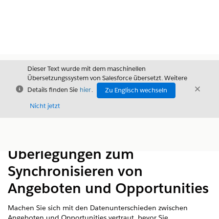
Dieser Text wurde mit dem maschinellen
Übersetzungssystem von Salesforce übersetzt. Weitere
Schließen
Schli
Details finden Sie
hier
.
Zu Englisch wechseln
Schließ
Nicht jetzt
Inhalt
Inhalt anzeigen
Überlegungen zum
Synchronisieren von
Angeboten und Opportunities
Machen Sie sich mit den Datenunterschieden zwischen
Angeboten und Opportunities vertraut, bevor Sie