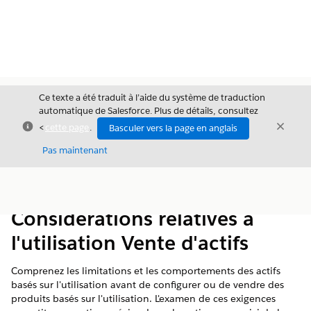
Ce texte a été traduit à l’aide du système de traduction
automatique de Salesforce. Plus de détails, consultez
Fermer
Ferme
<
cette page
.
Basculer vers la page en anglais
Fermer
Pas maintenant
Table des
Afficher la table des matières
matières
Considérations relatives à
l'utilisation Vente d'actifs
Comprenez les limitations et les comportements des actifs
basés sur l'utilisation avant de configurer ou de vendre des
produits basés sur l'utilisation. L'examen de ces exigences